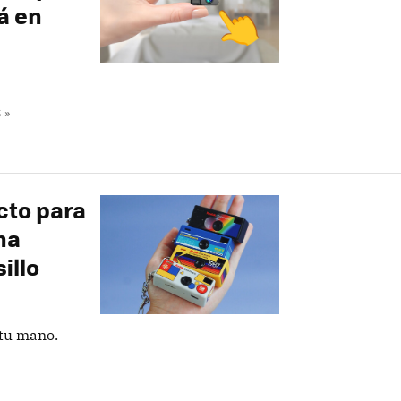
á en
 »
ecto para
na
illo
tu mano.