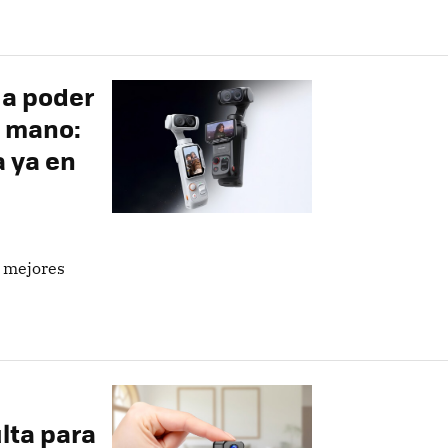
 a poder
u mano:
a ya en
s mejores
lta para