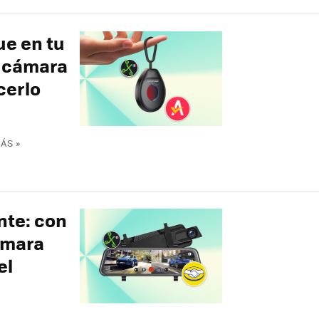
ue en tu
a cámara
cerlo
ÁS »
nte: con
ámara
el