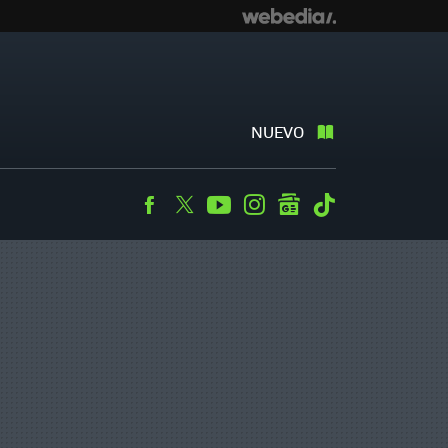
NUEVO
Facebook
Twitter
Youtube
Instagram
googlenews
Tiktok