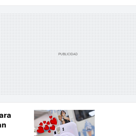
mara
an