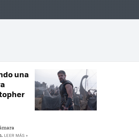
ndo una
ra
stopher
cámara
n.
LEER MÁS »