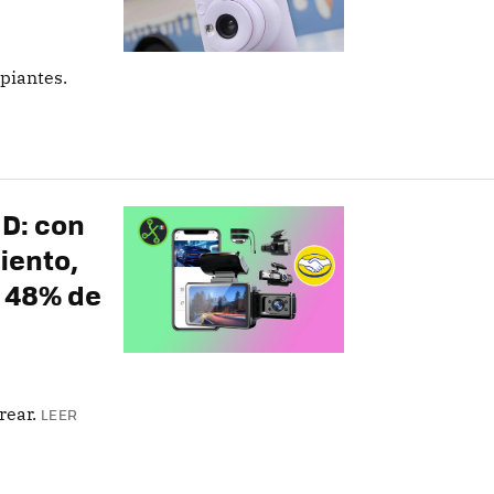
piantes.
HD: con
iento,
n 48% de
rear.
LEER