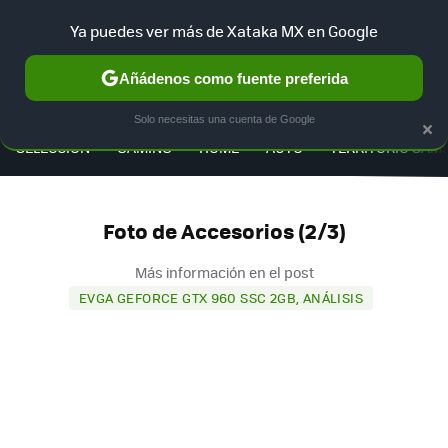
Ya puedes ver más de Xataka MX en Google
Añádenos como fuente preferida
MENÚ
NUEVO
×
Solo necesitas una cuenta de Google
SELECCIÓN
GAMING
HOME
AUTO
TERRITORIO SAM
Foto de Accesorios (2/3)
Más información en el post
EVGA GEFORCE GTX 960 SSC 2GB, ANÁLISIS