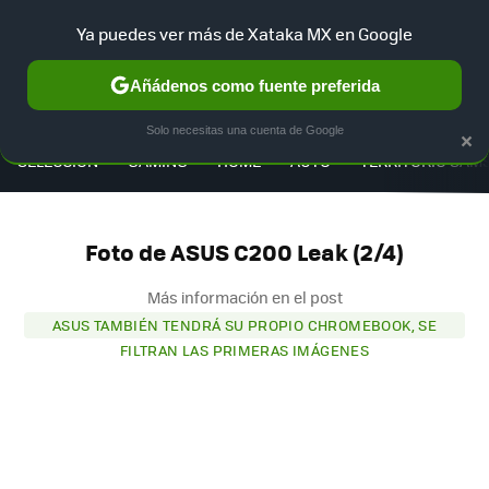
Ya puedes ver más de Xataka MX en Google
Añádenos como fuente preferida
MENÚ
NUEVO
×
Solo necesitas una cuenta de Google
SELECCIÓN
GAMING
HOME
AUTO
TERRITORIO SAM
Foto de ASUS C200 Leak (2/4)
Más información en el post
ASUS TAMBIÉN TENDRÁ SU PROPIO CHROMEBOOK, SE
FILTRAN LAS PRIMERAS IMÁGENES