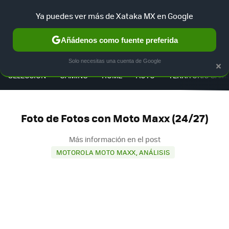
Ya puedes ver más de Xataka MX en Google
Añádenos como fuente preferida
MENÚ
NUEVO
×
Solo necesitas una cuenta de Google
SELECCIÓN
GAMING
HOME
AUTO
TERRITORIO SAM
Foto de Fotos con Moto Maxx (24/27)
Más información en el post
MOTOROLA MOTO MAXX, ANÁLISIS