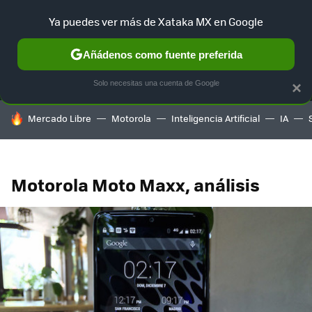
Ya puedes ver más de Xataka MX en Google
MENÚ
NUEVO
Añádenos como fuente preferida
SELECCIÓN
GAMING
HOME
AUTO
TERRITORIO SAM
Solo necesitas una cuenta de Google
×
HOY SE HABLA DE
Mercado Libre
Motorola
Inteligencia Artificial
IA
Motorola Moto Maxx, análisis