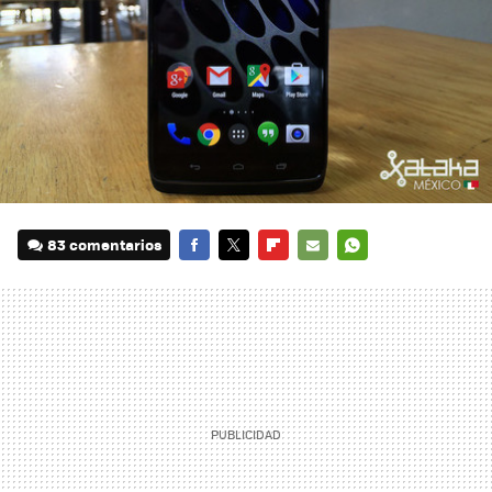
83 comentarios
FACEBOOK
TWITTER
FLIPBOARD
E-
WHATSAPP
MAIL