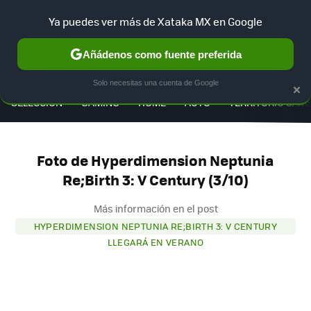
Ya puedes ver más de Xataka MX en Google
Añádenos como fuente preferida
MENÚ
NUEVO
×
Solo necesitas una cuenta de Google
SELECCIÓN
GAMING
HOME
AUTO
TERRITORIO SAM
Foto de Hyperdimension Neptunia
Re;Birth 3: V Century (3/10)
Más información en el post
HYPERDIMENSION NEPTUNIA RE;BIRTH 3: V CENTURY
LLEGARÁ EN VERANO