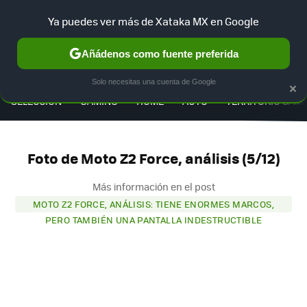
Ya puedes ver más de Xataka MX en Google
Añádenos como fuente preferida
MENÚ
NUEVO
×
Solo necesitas una cuenta de Google
SELECCIÓN
GAMING
HOME
AUTO
TERRITORIO SAM
Foto de Moto Z2 Force, análisis (5/12)
Más información en el post
MOTO Z2 FORCE, ANÁLISIS: TIENE ENORMES MARCOS,
PERO TAMBIÉN UNA PANTALLA INDESTRUCTIBLE