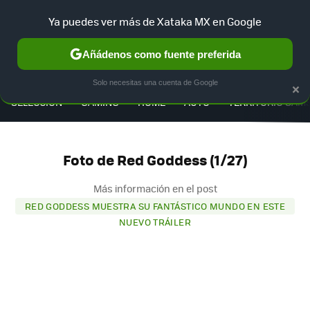
Ya puedes ver más de Xataka MX en Google
Añádenos como fuente preferida
MENÚ
NUEVO
×
Solo necesitas una cuenta de Google
SELECCIÓN
GAMING
HOME
AUTO
TERRITORIO SAM
Foto de Red Goddess (1/27)
Más información en el post
RED GODDESS MUESTRA SU FANTÁSTICO MUNDO EN ESTE
NUEVO TRÁILER