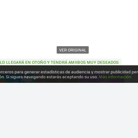
VER ORIGINAL
LD LLEGARÁ EN OTOÑO Y TENDRÁ AMIIBOS MUY DESEADOS
erceros para generar estadísticas de audiencia y mostrar publicidad pe
ón. Si sigues navegando estarás aceptando su uso.
Más información