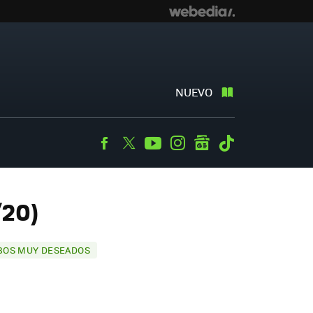
NUEVO
Facebook
Twitter
Youtube
Instagram
googlenews
Tiktok
/20)
IBOS MUY DESEADOS