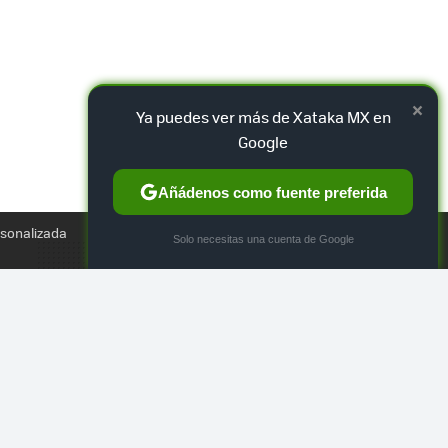
×
Ya puedes ver más de Xataka MX en
Google
Añádenos como fuente preferida
TWEET
rsonalizada
×
Solo necesitas una cuenta de Google