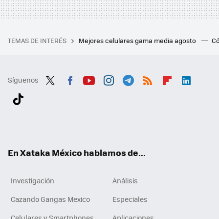
TEMAS DE INTERÉS
Mejores celulares gama media agosto
Có
Síguenos
Twit
Fac
You
Inst
Tele
RSS
Flip
Link
ter
ebo
tub
agr
gra
boa
edI
Tikt
ok
e
am
m
rd
n
ok
En Xataka México hablamos de...
Investigación
Análisis
Cazando Gangas Mexico
Especiales
Celulares y Smartphones
Aplicaciones