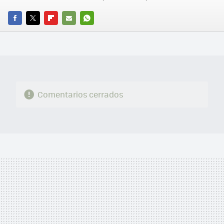
FACEBOOK
TWITTER
FLIPBOARD
E-
WHATSAPP
MAIL
Comentarios cerrados