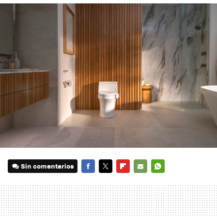
Sin comentarios
FACEBOOK
TWITTER
FLIPBOARD
E-
WHATSAPP
MAIL