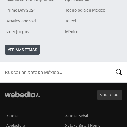
Prime Day 2024
Tecnología en México
Móviles android
Telcel
videojuegos
México
VER MÁS TEMAS
BUSCA
SUBIR
Xataka
Xataka Móvil
Applesfera
Xataka Smart Home