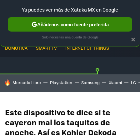
Ya puedes ver más de Xataka MX en Google
Añádenos como fuente preferida
Solo necesitas una cuenta de Google
×
DOMÓTICA
SMART TV
INTERNET OF THINGS
HOY SE HABLA DE
Mercado Libre
Playstation
Samsung
Xiaomi
LG
Este dispositivo te dice si te
cayeron mal los taquitos de
anoche. Así es Kohler Dekoda