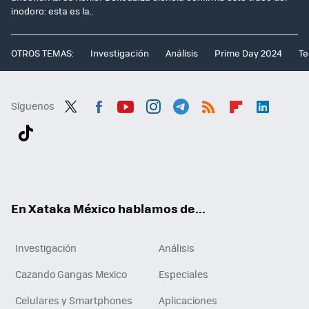
inodoro: esta es la..
OTROS TEMAS:
Investigación
Análisis
Prime Day 2024
Te
Síguenos
Twit
Fac
You
Inst
Tele
RSS
Flip
Link
ter
ebo
tub
agr
gra
boa
edI
Tikt
ok
e
am
m
rd
n
ok
En Xataka México hablamos de...
Investigación
Análisis
Cazando Gangas Mexico
Especiales
Celulares y Smartphones
Aplicaciones