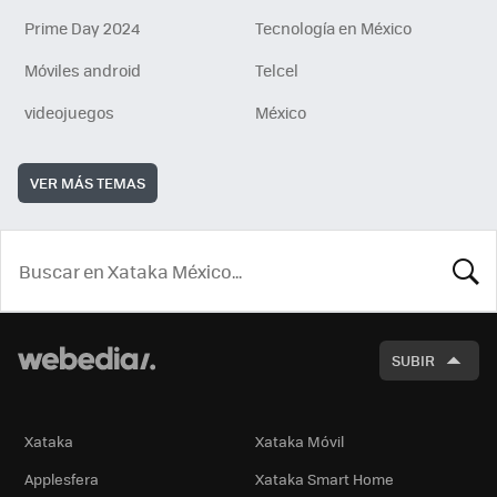
Prime Day 2024
Tecnología en México
Móviles android
Telcel
videojuegos
México
VER MÁS TEMAS
BUSCA
SUBIR
Xataka
Xataka Móvil
Applesfera
Xataka Smart Home