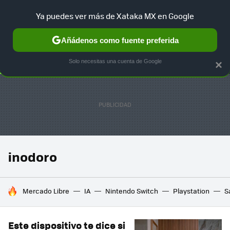
Ya puedes ver más de Xataka MX en Google
SELECCIÓN
GAMING
HOME
AUTO
TERRITORIO SAM
Añádenos como fuente preferida
Solo necesitas una cuenta de Google
×
inodoro
HOY SE HABLA DE
Mercado Libre
IA
Nintendo Switch
Playstation
S
Este dispositivo te dice si