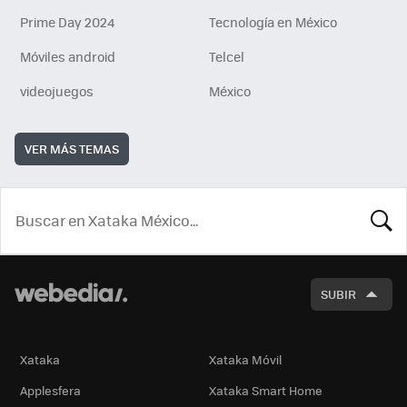
Prime Day 2024
Tecnología en México
Móviles android
Telcel
videojuegos
México
VER MÁS TEMAS
BUSCA
SUBIR
Xataka
Xataka Móvil
Applesfera
Xataka Smart Home