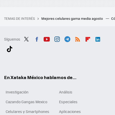
TEMAS DE INTERÉS
Mejores celulares gama media agosto
Có
Síguenos
Twit
Fac
You
Inst
Tele
RSS
Flip
Link
ter
ebo
tub
agr
gra
boa
edI
Tikt
ok
e
am
m
rd
n
ok
En Xataka México hablamos de...
Investigación
Análisis
Cazando Gangas Mexico
Especiales
Celulares y Smartphones
Aplicaciones