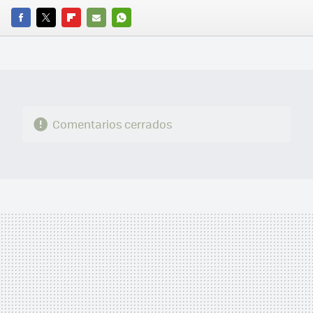
FACEBOOK
TWITTER
FLIPBOARD
E-
WHATSAPP
MAIL
Comentarios cerrados