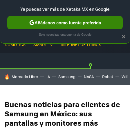
Ya puedes ver más de Xataka MX en Google
Añádenos como fuente preferida
Solo necesitas una cuenta de Google
×
DOMÓTICA
SMART TV
INTERNET OF THINGS
HOY SE HABLA DE
Mercado Libre
IA
Samsung
NASA
Robot
Wifi
Buenas noticias para clientes de
Samsung en México: sus
pantallas y monitores más