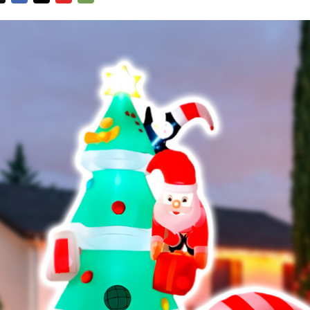
FACEBOOK
TWITTER
FLIPBOARD
E-
MAIL