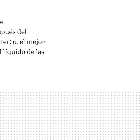
ee
spués del
er; o, el mejor
 líquido de las