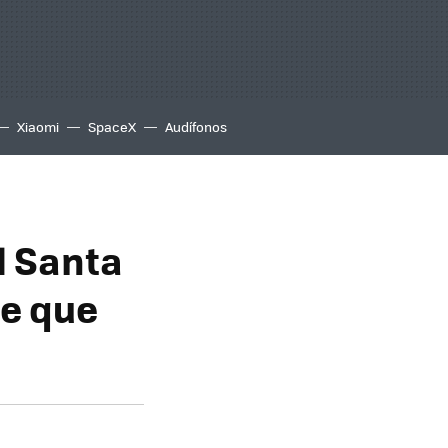
Xiaomi
SpaceX
Audífonos
el Santa
de que