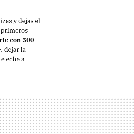
zas y dejas el
s primeros
rte con 500
e
, dejar la
te eche a