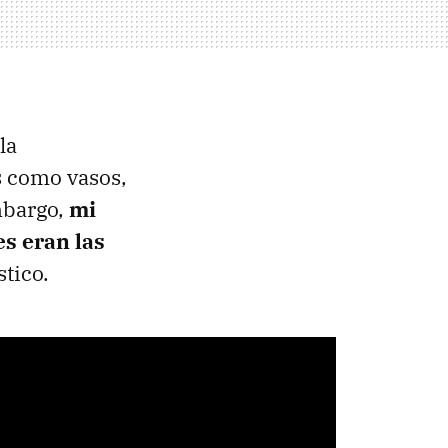
la
s como vasos,
embargo,
mi
es eran las
tico.