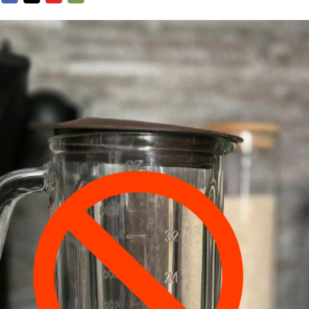
FACEBOOK
TWITTER
FLIPBOARD
E-
MAIL