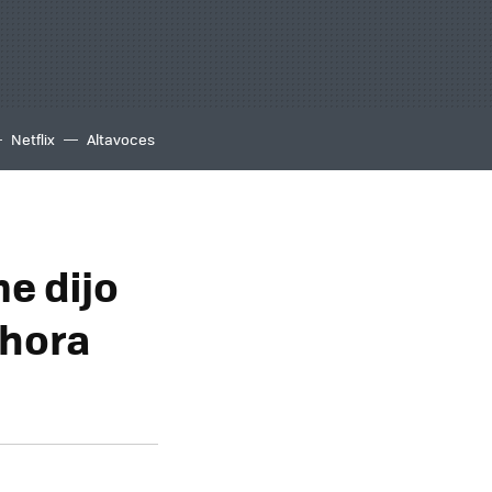
Netflix
Altavoces
e dijo
ahora