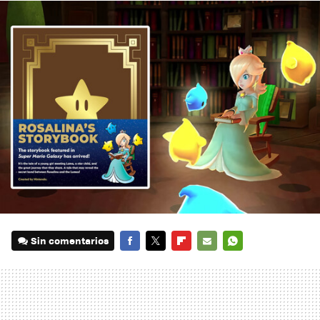
Sin comentarios
FACEBOOK
TWITTER
FLIPBOARD
E-
WHATSAPP
MAIL