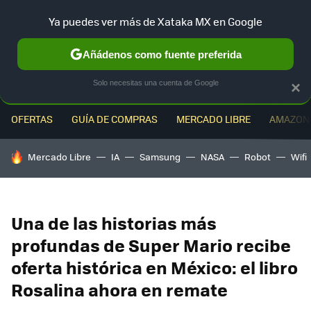
Ya puedes ver más de Xataka MX en Google
MENÚ
NUEVO
Añádenos como fuente preferida
Solo necesitas una cuenta de Google
×
OFERTAS
GUÍA DE COMPRAS
MERCADO LIBRE
AMAZON
HOY SE HABLA DE
Mercado Libre
IA
Samsung
NASA
Robot
Wifi
Una de las historias más
profundas de Super Mario recibe
oferta histórica en México: el libro
Rosalina ahora en remate