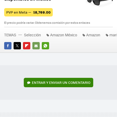
PVP en Meta —
$
8,769.00
El precio podría variar. Obtenemos comisión por estos enlaces
TEMAS
Selección
Amazon México
Amazon
mar
FACEBOOK
TWITTER
FLIPBOARD
E-
WHATSAPP
MAIL
ENTRAR Y ENVIAR UN COMENTARIO