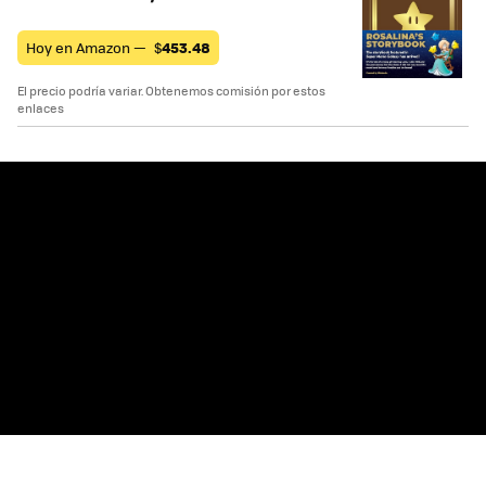
Hoy en Amazon —
$
453.48
El precio podría variar. Obtenemos comisión por estos
enlaces