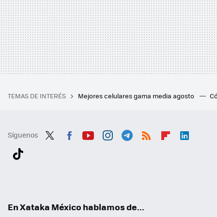
TEMAS DE INTERÉS
Mejores celulares gama media agosto
Có
Síguenos
Twit
Fac
You
Inst
Tele
RSS
Flip
Link
ter
ebo
tub
agr
gra
boa
edI
Tikt
ok
e
am
m
rd
n
ok
En Xataka México hablamos de...