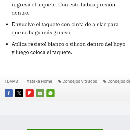
ingresa el taquete. Con esto habrá presión
dentro.
Envuelve el taquete con cinta de aislar para
que se haga más grueso.
Aplica resistol blanco o silicón dentro del hoyo
y luego coloca el taquete.
TEMAS
Xataka Home
Consejos y trucos
Consejos d
FACEBOOK
TWITTER
FLIPBOARD
E-
WHATSAPP
MAIL