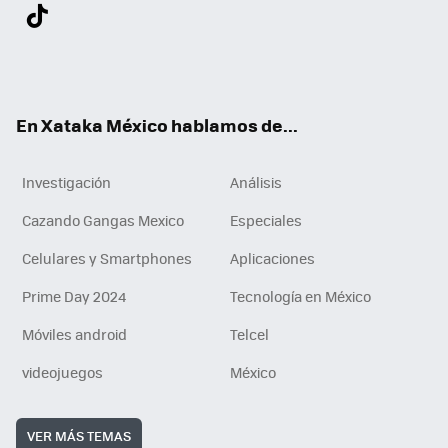
Twit
Fac
You
Inst
Tele
RSS
Flip
Link
ter
ebo
tub
agr
gra
boa
edI
Tikt
ok
e
am
m
rd
n
ok
En Xataka México hablamos de...
Investigación
Análisis
Cazando Gangas Mexico
Especiales
Celulares y Smartphones
Aplicaciones
Prime Day 2024
Tecnología en México
Móviles android
Telcel
videojuegos
México
VER MÁS TEMAS