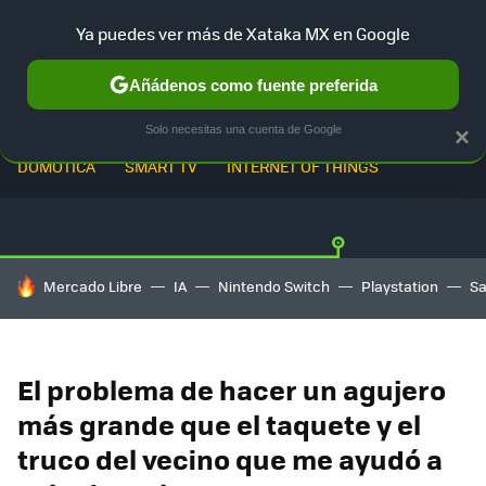
Ya puedes ver más de Xataka MX en Google
Añádenos como fuente preferida
Solo necesitas una cuenta de Google
×
DOMÓTICA
SMART TV
INTERNET OF THINGS
HOY SE HABLA DE
Mercado Libre
IA
Nintendo Switch
Playstation
S
El problema de hacer un agujero
más grande que el taquete y el
truco del vecino que me ayudó a