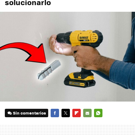
solucionarlo
Sin comentarios
FACEBOOK
TWITTER
FLIPBOARD
E-
WHATSAPP
MAIL