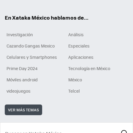
ok
e
am
m
rd
n
ok
En Xataka México hablamos de...
Investigación
Análisis
Cazando Gangas Mexico
Especiales
Celulares y Smartphones
Aplicaciones
Prime Day 2024
Tecnología en México
Móviles android
México
videojuegos
Telcel
VER MÁS TEMAS