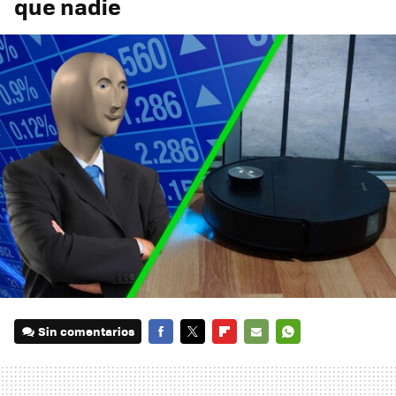
que nadie
Sin comentarios
FACEBOOK
TWITTER
FLIPBOARD
E-
WHATSAPP
MAIL