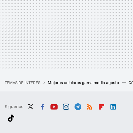
TEMAS DE INTERÉS
Mejores celulares gama media agosto
Có
Síguenos
Twit
Fac
You
Inst
Tele
RSS
Flip
Link
ter
ebo
tub
agr
gra
boa
edI
Tikt