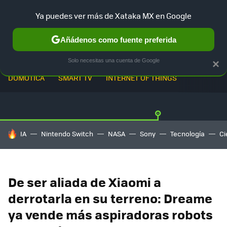
Ya puedes ver más de Xataka MX en Google
Añádenos como fuente preferida
Solo necesitas una cuenta de Google
×
DOMÓTICA
SMART TV
INTERNET OF THINGS
HOY SE HABLA DE
IA
Nintendo Switch
NASA
Sony
Tecnología
Ci
De ser aliada de Xiaomi a
derrotarla en su terreno: Dreame
ya vende más aspiradoras robots