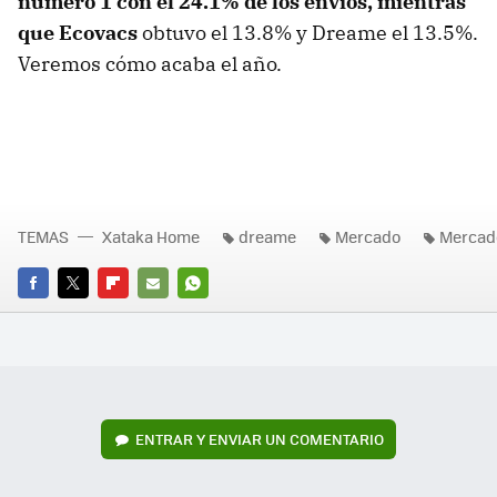
número 1 con el 24.1% de los envíos, mientras
que Ecovacs
obtuvo el 13.8% y Dreame el 13.5%.
Veremos cómo acaba el año.
TEMAS
Xataka Home
dreame
Mercado
Mercad
FACEBOOK
TWITTER
FLIPBOARD
E-
WHATSAPP
MAIL
ENTRAR Y ENVIAR UN COMENTARIO