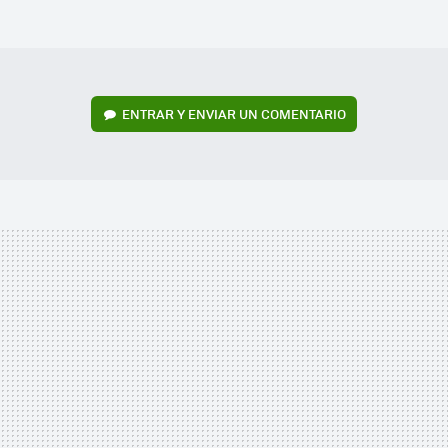
FACEBOOK
TWITTER
FLIPBOARD
E-
WHATSAPP
MAIL
ENTRAR Y ENVIAR UN COMENTARIO