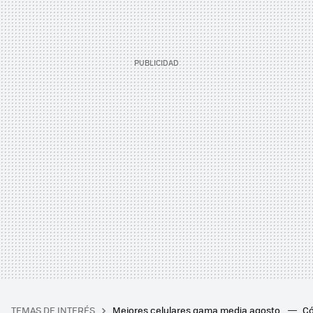
TEMAS DE INTERÉS
Mejores celulares gama media agosto
Có