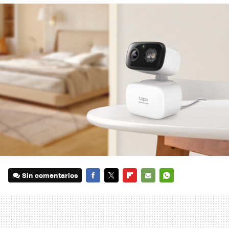
Sin comentarios
FACEBOOK
TWITTER
FLIPBOARD
E-
WHATSAPP
MAIL