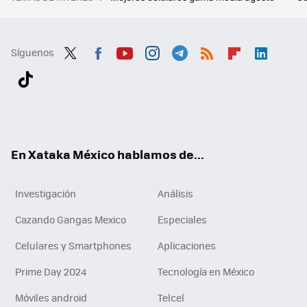
Síguenos
Twit
Fac
You
Inst
Tele
RSS
Flip
Link
ter
ebo
tub
agr
gra
boa
edI
Tikt
ok
e
am
m
rd
n
ok
En Xataka México hablamos de...
Investigación
Análisis
Cazando Gangas Mexico
Especiales
Celulares y Smartphones
Aplicaciones
Prime Day 2024
Tecnología en México
Móviles android
Telcel