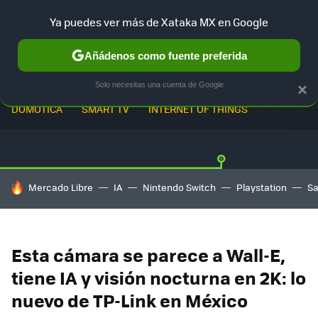
Ya puedes ver más de Xataka MX en Google
Añádenos como fuente preferida
Solo necesitas una cuenta de Google
×
DOMÓTICA
SMART TV
INTERNET OF THINGS
HOY SE HABLA DE
Mercado Libre
IA
Nintendo Switch
Playstation
S
Esta cámara se parece a Wall-E,
tiene IA y visión nocturna en 2K: lo
nuevo de TP-Link en México