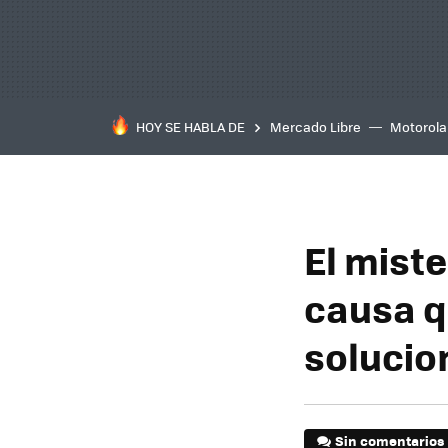
HOY SE HABLA DE
Mercado Libre
Motorola
El miste
causa q
solucio
Sin comentarios