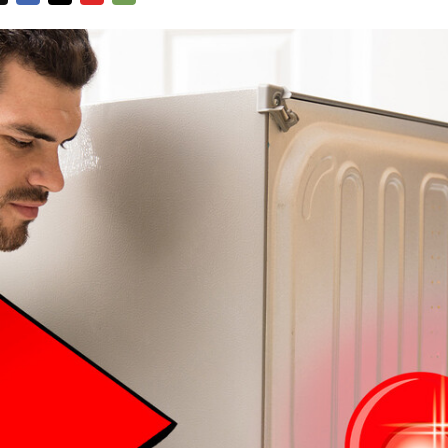
FACEBOOK
TWITTER
FLIPBOARD
E-
MAIL