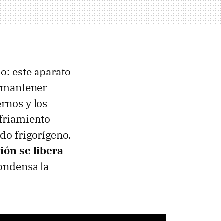
co: este aparato
e mantener
ernos y los
friamiento
do frigorígeno.
ión se libera
ondensa la