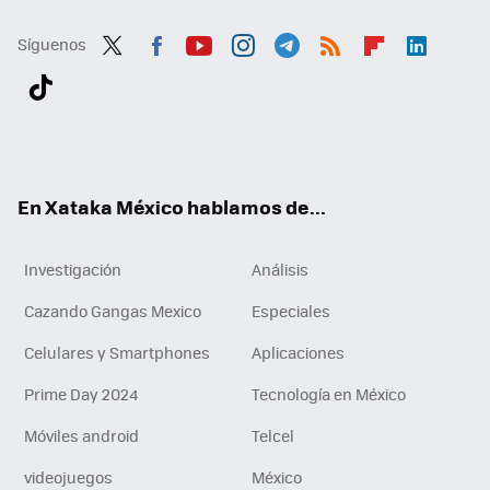
Síguenos
Twit
Fac
You
Inst
Tele
RSS
Flip
Link
ter
ebo
tub
agr
gra
boa
edI
Tikt
ok
e
am
m
rd
n
ok
En Xataka México hablamos de...
Investigación
Análisis
Cazando Gangas Mexico
Especiales
Celulares y Smartphones
Aplicaciones
Prime Day 2024
Tecnología en México
Móviles android
Telcel
videojuegos
México