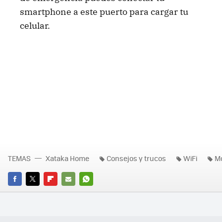
smartphone a este puerto para cargar tu
celular.
TEMAS
Xataka Home
Consejos y trucos
WiFi
M
FACEBOOK
TWITTER
FLIPBOARD
E-
WHATSAPP
MAIL