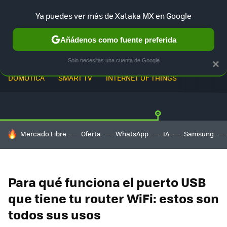
Ya puedes ver más de Xataka MX en Google
Añádenos como fuente preferida
Solo necesitas una cuenta de Google
×
DOMÓTICA
SMART TV
INTERNET OF THINGS
HOY SE HABLA DE
Mercado Libre
Oferta
WhatsApp
IA
Samsung
Para qué funciona el puerto USB
que tiene tu router WiFi: estos son
todos sus usos