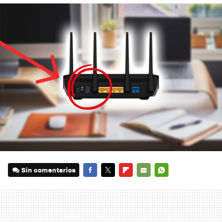
Sin comentarios
FACEBOOK
TWITTER
FLIPBOARD
E-
WHATSAPP
MAIL