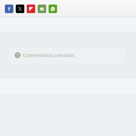
FACEBOOK
TWITTER
FLIPBOARD
E-
WHATSAPP
MAIL
Comentarios cerrados