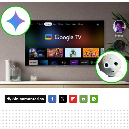
Sin comentarios
FACEBOOK
TWITTER
FLIPBOARD
E-
WHATSAPP
MAIL