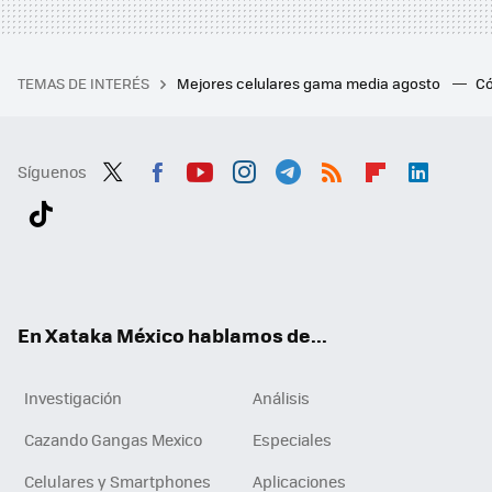
TEMAS DE INTERÉS
Mejores celulares gama media agosto
Có
Síguenos
Twit
Fac
You
Inst
Tele
RSS
Flip
Link
ter
ebo
tub
agr
gra
boa
edI
Tikt
ok
e
am
m
rd
n
ok
En Xataka México hablamos de...
Investigación
Análisis
Cazando Gangas Mexico
Especiales
Celulares y Smartphones
Aplicaciones