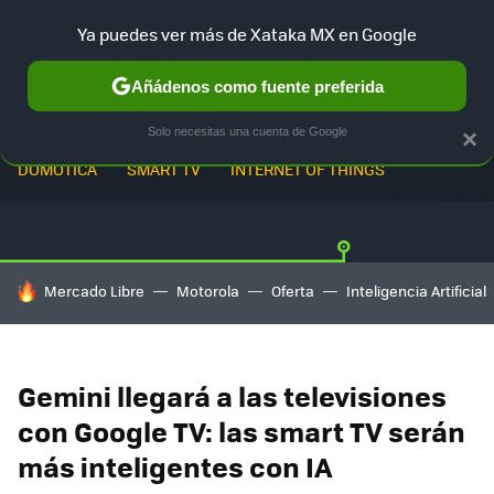
Ya puedes ver más de Xataka MX en Google
Añádenos como fuente preferida
Solo necesitas una cuenta de Google
×
DOMÓTICA
SMART TV
INTERNET OF THINGS
HOY SE HABLA DE
Mercado Libre
Motorola
Oferta
Inteligencia Artificial
Gemini llegará a las televisiones
con Google TV: las smart TV serán
más inteligentes con IA