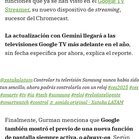
funciones que ya se han visto en el
Google TV
Streamer
, su nuevo dispositivo de
streaming
,
sucesor del Chromecast.
La actualización con Gemini llegará a las
televisiones Google TV más adelante en el año
,
sin fecha específica por ahora, explica el reporte.
@xatakalatam
Controlar tu televisión Samsung nunca había sido
tan sencillo, ahora podrás controlarla con un reloj
#ces2025
#ces
#smartv
#tv
#ia
#tech
#samsung
#reloj
#relojinteligente
#smartwatch
#control
♬ sonido original - Xataka LATAM
Finalmente, Gurman menciona que
Google
también mostró el previo de una nueva función
de pantalla siempre activa, o
always-on
. Según