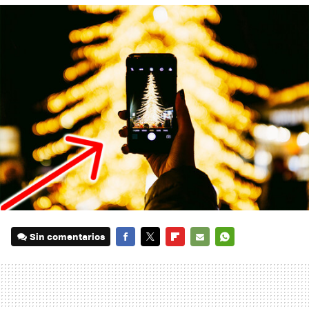
Sin comentarios
FACEBOOK
TWITTER
FLIPBOARD
E-
WHATSAPP
MAIL