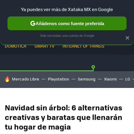
Ya puedes ver más de Xataka MX en Google
Añádenos como fuente preferida
Solo necesitas una cuenta de Google
×
DOMÓTICA
SMART TV
INTERNET OF THINGS
HOY SE HABLA DE
Mercado Libre
Playstation
Samsung
Xiaomi
LG
Navidad sin árbol: 6 alternativas
creativas y baratas que llenarán
tu hogar de magia