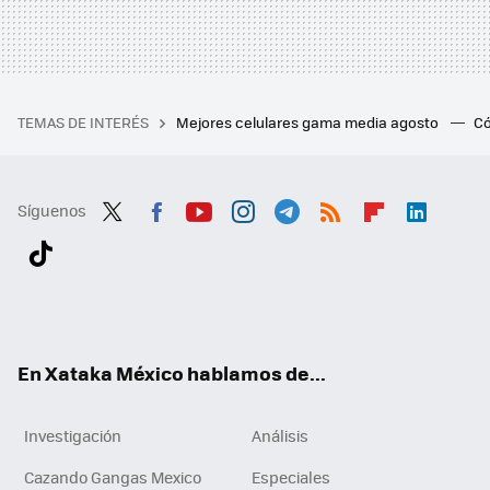
TEMAS DE INTERÉS
Mejores celulares gama media agosto
Có
Síguenos
Twit
Fac
You
Inst
Tele
RSS
Flip
Link
ter
ebo
tub
agr
gra
boa
edI
Tikt
ok
e
am
m
rd
n
ok
En Xataka México hablamos de...
Investigación
Análisis
Cazando Gangas Mexico
Especiales