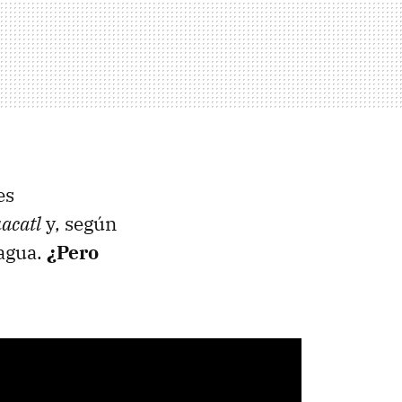
es
acatl
y, según
pagua.
¿Pero