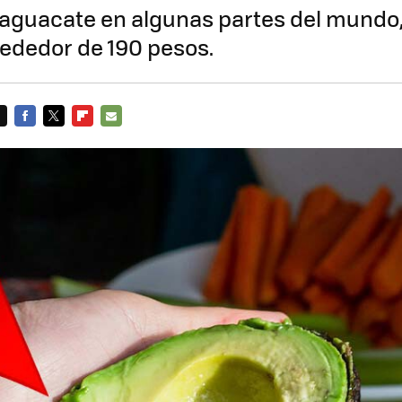
l aguacate en algunas partes del mundo, 
lrededor de 190 pesos.
FACEBOOK
TWITTER
FLIPBOARD
E-
MAIL