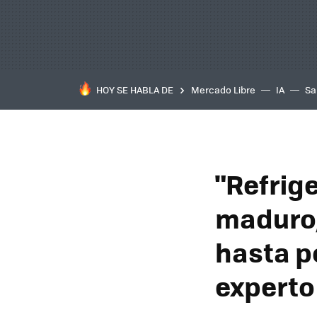
HOY SE HABLA DE
Mercado Libre
IA
Sa
"Refrig
maduro;
hasta p
expert