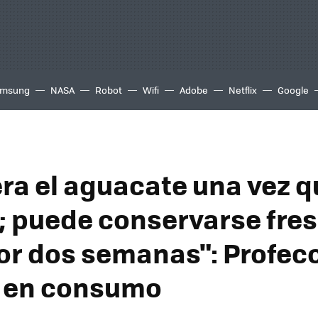
msung
NASA
Robot
Wifi
Adobe
Netflix
Google
era el aguacate una vez q
 puede conservarse fre
or dos semanas": Profeco
o en consumo