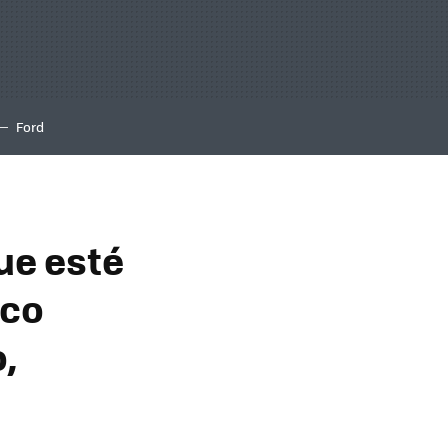
Ford
ue esté
sco
,