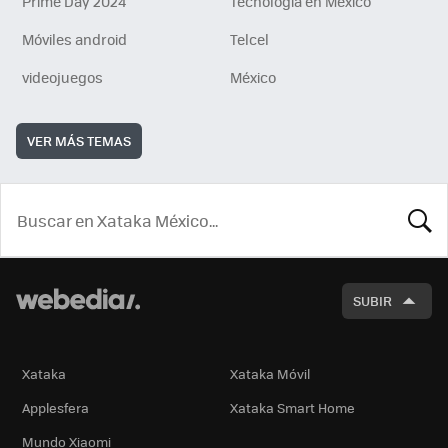
Prime Day 2024
Tecnología en México
Móviles android
Telcel
videojuegos
México
VER MÁS TEMAS
BUSCA
SUBIR
Xataka
Xataka Móvil
Applesfera
Xataka Smart Home
Mundo Xiaomi