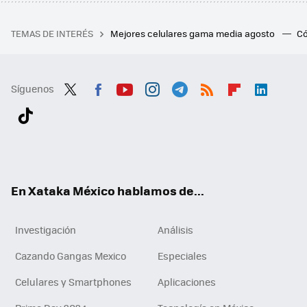
TEMAS DE INTERÉS
Mejores celulares gama media agosto
Có
Síguenos
Twit
Fac
You
Inst
Tele
RSS
Flip
Link
ter
ebo
tub
agr
gra
boa
edI
Tikt
ok
e
am
m
rd
n
ok
En Xataka México hablamos de...
Investigación
Análisis
Cazando Gangas Mexico
Especiales
Celulares y Smartphones
Aplicaciones