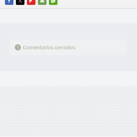
FACEBOOK
TWITTER
FLIPBOARD
E-
WHATSAPP
MAIL
Comentarios cerrados