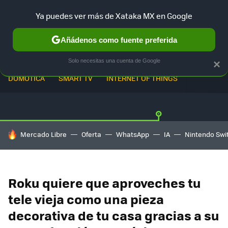
Ya puedes ver más de Xataka MX en Google
Añádenos como fuente preferida
Solo necesitas una cuenta de Google
×
DOMÓTICA
SMART TV
INTERNET OF THINGS
HOY SE HABLA DE
Mercado Libre
Oferta
WhatsApp
IA
Nintendo Swi
Roku quiere que aproveches tu
tele vieja como una pieza
decorativa de tu casa gracias a su