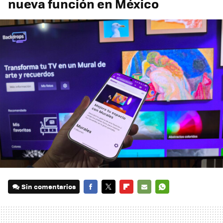
nueva función en México
Sin comentarios
FACEBOOK
TWITTER
FLIPBOARD
E-
WHATSAPP
MAIL