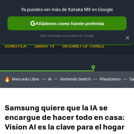
Ya puedes ver más de Xataka MX en Google
Añádenos como fuente preferida
Solo necesitas una cuenta de Google
×
DOMÓTICA
SMART TV
INTERNET OF THINGS
HOY SE HABLA DE
Mercado Libre
IA
Nintendo Switch
Playstation
S
Samsung quiere que la IA se
encargue de hacer todo en casa:
Vision AI es la clave para el hogar