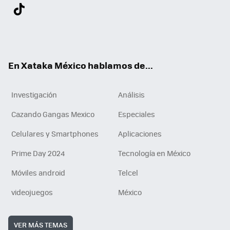
Twit
Fac
You
Inst
Tele
RSS
Flip
Link
ter
ebo
tub
agr
gra
boa
edI
Tikt
ok
e
am
m
rd
n
ok
En Xataka México hablamos de...
Investigación
Análisis
Cazando Gangas Mexico
Especiales
Celulares y Smartphones
Aplicaciones
Prime Day 2024
Tecnología en México
Móviles android
Telcel
videojuegos
México
VER MÁS TEMAS