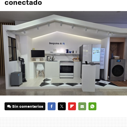
conectado
Sin comentarios
FACEBOOK
TWITTER
FLIPBOARD
E-
WHATSAPP
MAIL