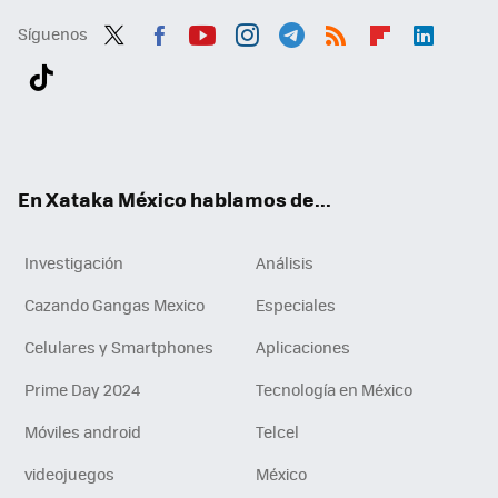
Síguenos
Twit
Fac
You
Inst
Tele
RSS
Flip
Link
ter
ebo
tub
agr
gra
boa
edI
Tikt
ok
e
am
m
rd
n
ok
En Xataka México hablamos de...
Investigación
Análisis
Cazando Gangas Mexico
Especiales
Celulares y Smartphones
Aplicaciones
Prime Day 2024
Tecnología en México
Móviles android
Telcel
videojuegos
México