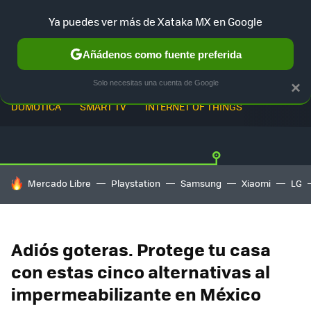
Ya puedes ver más de Xataka MX en Google
Añádenos como fuente preferida
Solo necesitas una cuenta de Google
×
DOMÓTICA
SMART TV
INTERNET OF THINGS
HOY SE HABLA DE
Mercado Libre
Playstation
Samsung
Xiaomi
LG
Adiós goteras. Protege tu casa
con estas cinco alternativas al
impermeabilizante en México