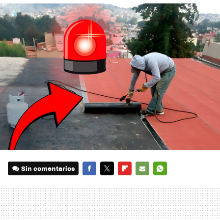
Sin comentarios
FACEBOOK
TWITTER
FLIPBOARD
E-
WHATSAPP
MAIL