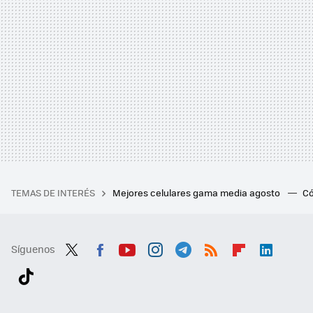
TEMAS DE INTERÉS
Mejores celulares gama media agosto
Có
Síguenos
Twit
Fac
You
Inst
Tele
RSS
Flip
Link
ter
ebo
tub
agr
gra
boa
edI
Tikt