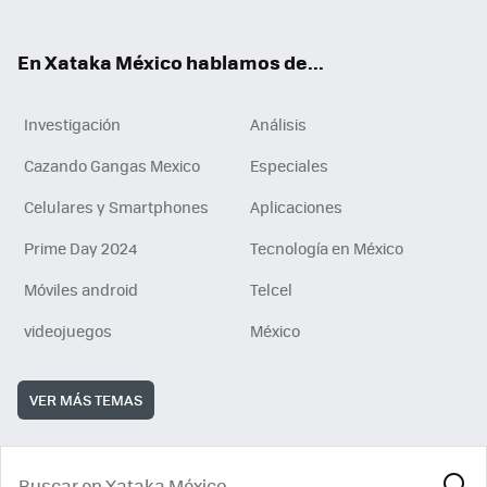
ok
e
am
m
rd
n
ok
En Xataka México hablamos de...
Investigación
Análisis
Cazando Gangas Mexico
Especiales
Celulares y Smartphones
Aplicaciones
Prime Day 2024
Tecnología en México
Móviles android
Telcel
videojuegos
México
VER MÁS TEMAS