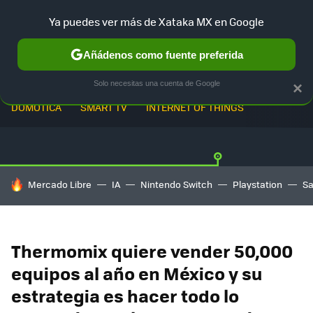
Ya puedes ver más de Xataka MX en Google
Añádenos como fuente preferida
Solo necesitas una cuenta de Google
×
DOMÓTICA
SMART TV
INTERNET OF THINGS
HOY SE HABLA DE
Mercado Libre
IA
Nintendo Switch
Playstation
S
Thermomix quiere vender 50,000
equipos al año en México y su
estrategia es hacer todo lo