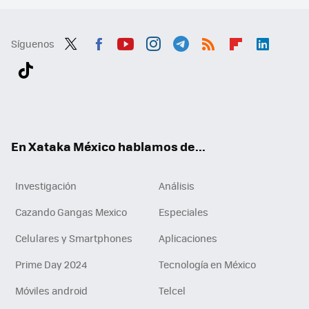
Síguenos
Twit
Fac
You
Inst
Tele
RSS
Flip
Link
ter
ebo
tub
agr
gra
boa
edI
Tikt
ok
e
am
m
rd
n
ok
En Xataka México hablamos de...
Investigación
Análisis
Cazando Gangas Mexico
Especiales
Celulares y Smartphones
Aplicaciones
Prime Day 2024
Tecnología en México
Móviles android
Telcel