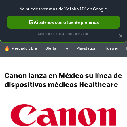
Ya puedes ver más de Xataka MX en Google
SELECCIÓN
GAMING
HOME
AUTO
TERRITORIO SAM
Añádenos como fuente preferida
Solo necesitas una cuenta de Google
×
HOY SE HABLA DE
Mercado Libre
Oferta
IA
Playstation
Huawei
Canon lanza en México su línea de
dispositivos médicos Healthcare