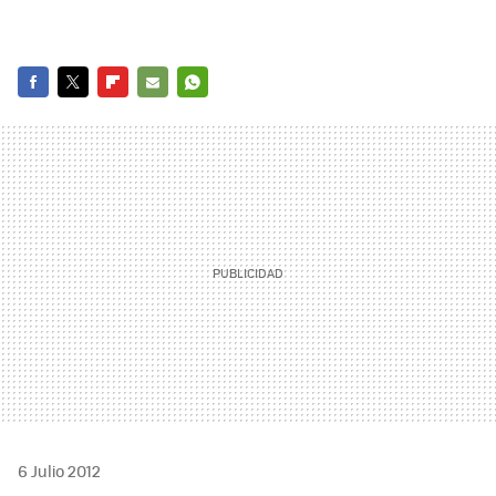
FACEBOOK
TWITTER
FLIPBOARD
E-
WHATSAPP
MAIL
6 Julio 2012