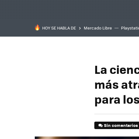
HOY SE HABLA DE
Mercado Libre
Playstat
La cienc
más atr
para lo
Sin comentarios