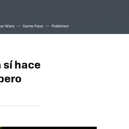
tar Wars
Game Pass
Pokémon
a sí hace
 pero