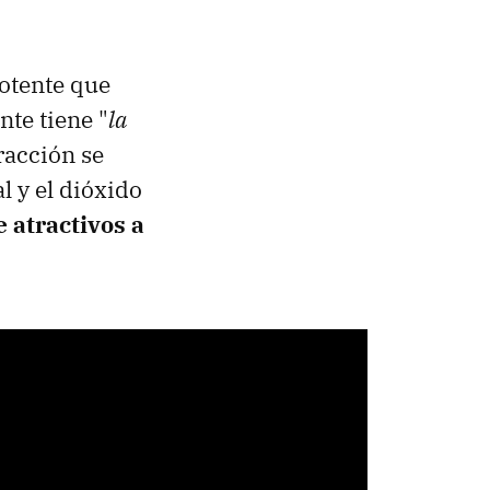
otente que
te tiene "
la
tracción se
l y el dióxido
 atractivos a