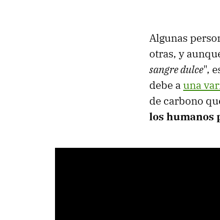
Algunas perso
otras, y aunqu
sangre dulce
", 
debe a
una var
de carbono que
los humanos p