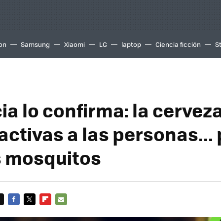
ion
Samsung
Xiaomi
LG
laptop
Ciencia ficción
S
ia lo confirma: la cervez
activas a las personas...
s mosquitos
FACEBOOK
TWITTER
FLIPBOARD
E-