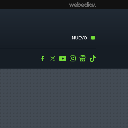
NUEVO
Facebook
Twitter
Youtube
Instagram
googlenews
Tiktok