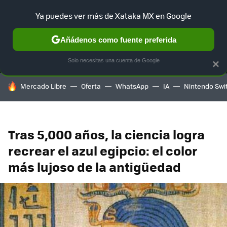
Ya puedes ver más de Xataka MX en Google
MENÚ
NUEVO
Añádenos como fuente preferida
SELECCIÓN
GAMING
HOME
AUTO
TERRITORIO SAM
Solo necesitas una cuenta de Google
×
HOY SE HABLA DE
Mercado Libre
Oferta
WhatsApp
IA
Nintendo Swi
Tras 5,000 años, la ciencia logra
recrear el azul egipcio: el color
más lujoso de la antigüedad