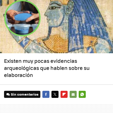
Existen muy pocas evidencias
arqueológicas que hablen sobre su
elaboración
Sin comentarios
FACEBOOK
TWITTER
FLIPBOARD
E-
WHATSAPP
MAIL