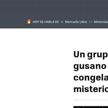
HOY SE HABLA DE
Mercado Libre
Motorola
Un grup
gusano 
congela
misteri