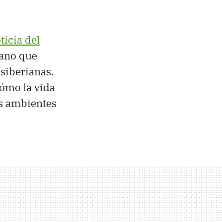
ticia del
sano que
 siberianas.
cómo la vida
os ambientes