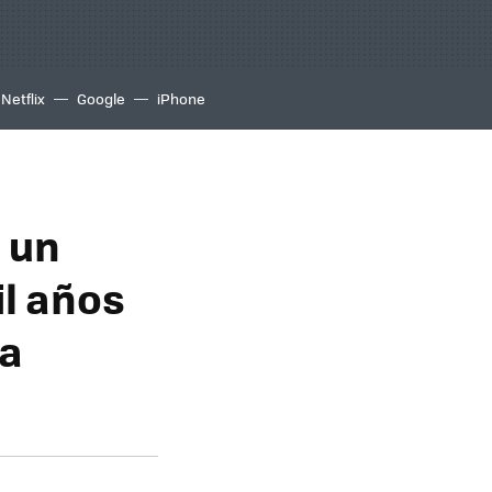
Netflix
Google
iPhone
 un
l años
 a