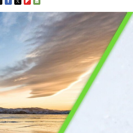
FACEBOOK
TWITTER
FLIPBOARD
E-
MAIL