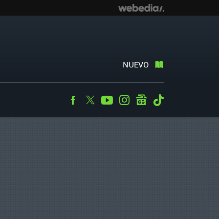
NUEVO
Facebook
Twitter
Youtube
Instagram
googlenews
Tiktok