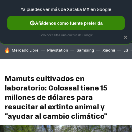
Ya puedes ver más de Xataka MX en Google
MENÚ
NUEVO
Añádenos como fuente preferida
SELECCIÓN
GAMING
HOME
AUTO
TERRITORIO SAM
Solo necesitas una cuenta de Google
×
HOY SE HABLA DE
Mercado Libre
Playstation
Samsung
Xiaomi
LG
Mamuts cultivados en
laboratorio: Colossal tiene 15
millones de dólares para
resucitar al extinto animal y
"ayudar al cambio climático"