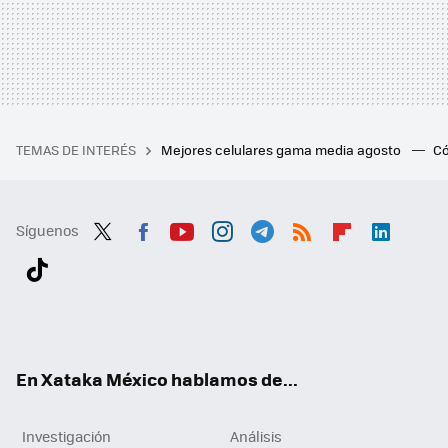
TEMAS DE INTERÉS
Mejores celulares gama media agosto
Có
Síguenos
Twit
Fac
You
Inst
Tele
RSS
Flip
Link
ter
ebo
tub
agr
gra
boa
edI
Tikt
ok
e
am
m
rd
n
ok
En Xataka México hablamos de...
Investigación
Análisis