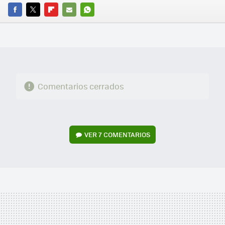
FACEBOOK
TWITTER
FLIPBOARD
E-
WHATSAPP
MAIL
Comentarios cerrados
VER
7 COMENTARIOS