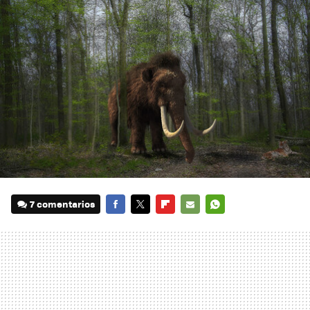
7 comentarios
FACEBOOK
TWITTER
FLIPBOARD
E-
WHATSAPP
MAIL