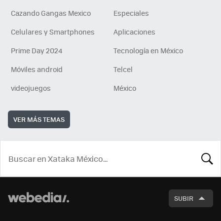
Cazando Gangas Mexico
Especiales
Celulares y Smartphones
Aplicaciones
Prime Day 2024
Tecnología en México
Móviles android
Telcel
videojuegos
México
VER MÁS TEMAS
BUSCA
SUBIR