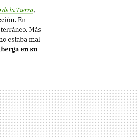
o de la Tierra
,
cción. En
bterráneo. Más
no estaba mal
lberga en su