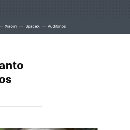
Xiaomi
SpaceX
Audífonos
manto
nos