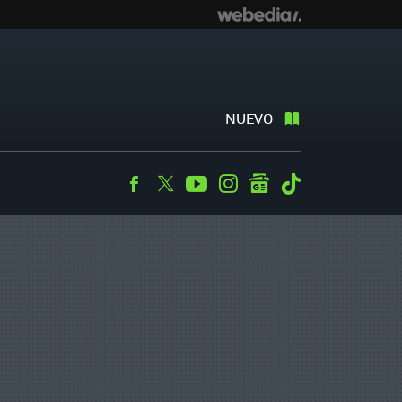
NUEVO
Facebook
Twitter
Youtube
Instagram
googlenews
Tiktok