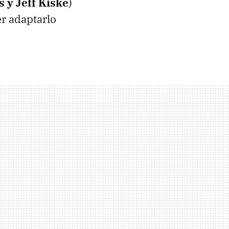
s y Jeff Kiske
)
r adaptarlo