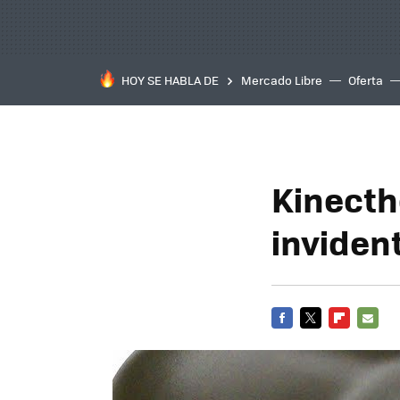
HOY SE HABLA DE
Mercado Libre
Oferta
Kinecthe
inviden
FACEBOOK
TWITTER
FLIPBOARD
E-
MAIL