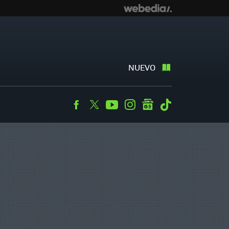
NUEVO
Facebook
Twitter
Youtube
Instagram
googlenews
Tiktok