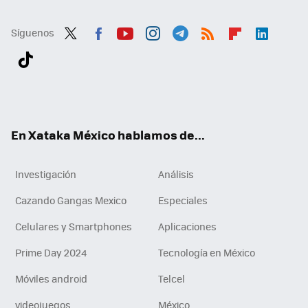
Síguenos
Twit
Fac
You
Inst
Tele
RSS
Flip
Link
ter
ebo
tub
agr
gra
boa
edI
Tikt
ok
e
am
m
rd
n
ok
En Xataka México hablamos de...
Investigación
Análisis
Cazando Gangas Mexico
Especiales
Celulares y Smartphones
Aplicaciones
Prime Day 2024
Tecnología en México
Móviles android
Telcel
videojuegos
México