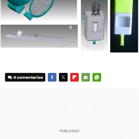
4 comentarios
FACEBOOK
TWITTER
FLIPBOARD
E-
WHATSAPP
MAIL