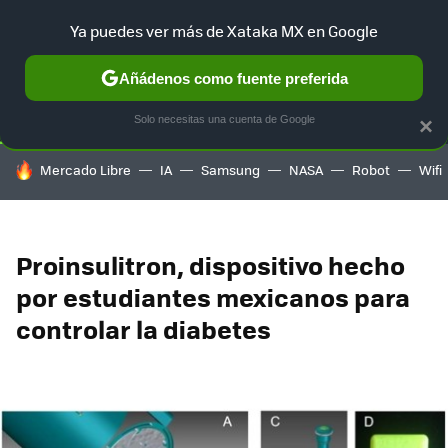
Ya puedes ver más de Xataka MX en Google
SELECCIÓN
GAMING
HOME
AUTO
TERRITORIO SAM
Añádenos como fuente preferida
Solo necesitas una cuenta de Google
×
HOY SE HABLA DE
Mercado Libre
IA
Samsung
NASA
Robot
Wifi
Proinsulitron, dispositivo hecho
por estudiantes mexicanos para
controlar la diabetes