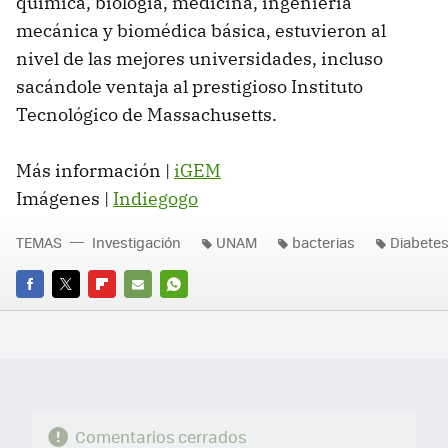
química, biología, medicina, ingeniería
mecánica y biomédica básica, estuvieron al
nivel de las mejores universidades, incluso
sacándole ventaja al prestigioso Instituto
Tecnológico de Massachusetts.
Más información |
iGEM
Imágenes |
Indiegogo
TEMAS
Investigación
UNAM
bacterias
Diabete
FACEBOOK
TWITTER
FLIPBOARD
E-
WHATSAPP
MAIL
Comentarios cerrados