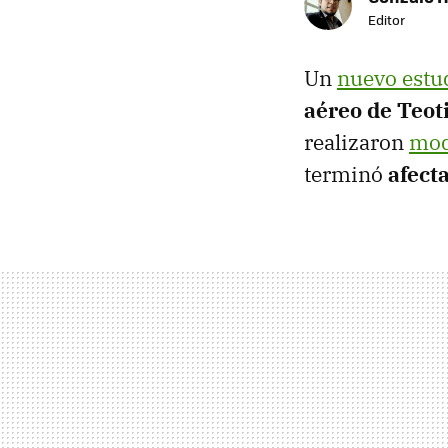
Editor
Un
nuevo estu
aéreo de Teo
realizaron
modi
terminó
afect