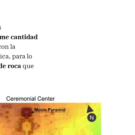
s
rme cantidad
con la
ca, para lo
de roca
que