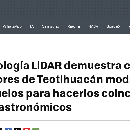
WhatsApp
IA
Samsung
Xiaomi
NASA
SpaceX
ología LiDAR demuestra 
res de Teotihuacán modi
uelos para hacerlos coinc
 astronómicos