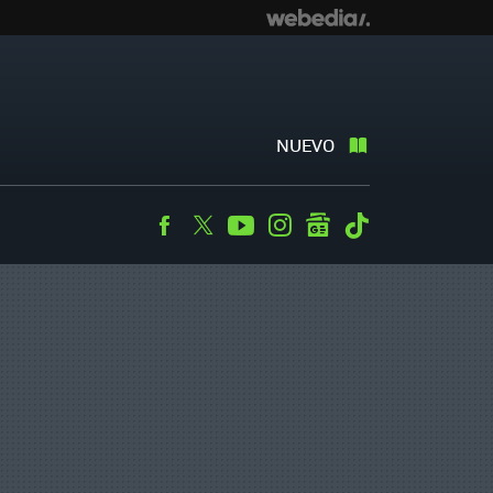
NUEVO
Facebook
Twitter
Youtube
Instagram
googlenews
Tiktok