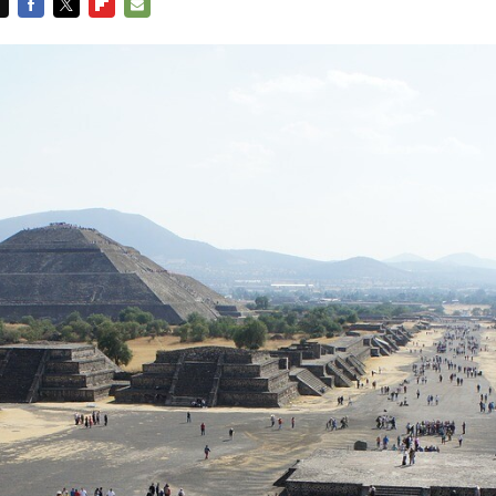
FACEBOOK
TWITTER
FLIPBOARD
E-
MAIL