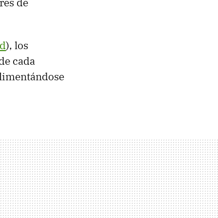
ores de
ld
), los
de cada
alimentándose