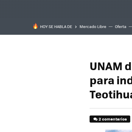
HOY SE HABLA DE
Mercado Libre
Oferta
UNAM d
para in
Teotih
2 comentarios