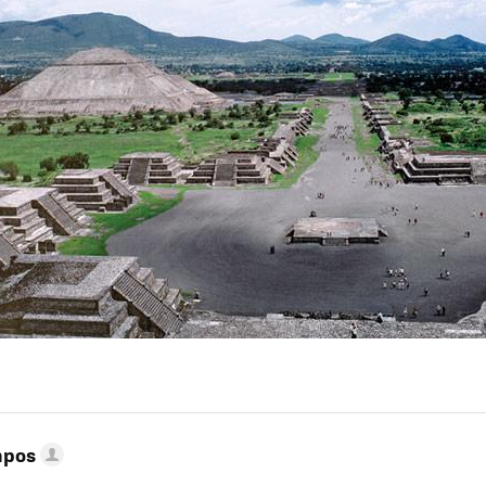
MAIL
mpos