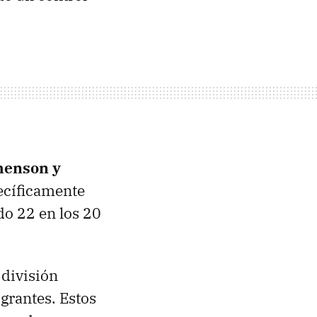
henson y
pecíficamente
do 22 en los 20
 división
grantes. Estos