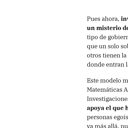
Pues ahora,
in
un misterio d
tipo de gobier
que un solo so
otros tienen la
donde entran 
Este modelo ma
Matemáticas Ap
Investigacione
apoya el que 
personas egoís
va más allá, p