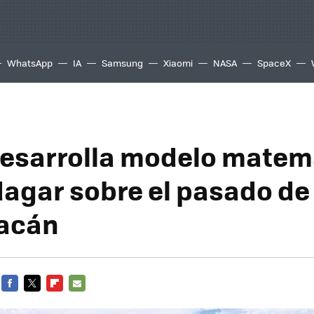
WhatsApp
IA
Samsung
Xiaomi
NASA
SpaceX
esarrolla modelo matem
dagar sobre el pasado de
uacán
FACEBOOK
TWITTER
FLIPBOARD
E-