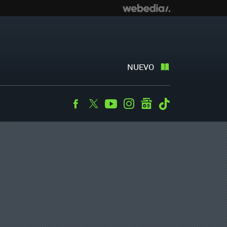
NUEVO
Facebook
Twitter
Youtube
Instagram
googlenews
Tiktok