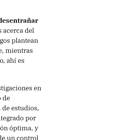
 desentrañar
s acerca del
ogos plantean
e, mientras
o, ahí es
stigaciones en
o de
 de estudios,
ntegrado por
ión óptima, y
de un control