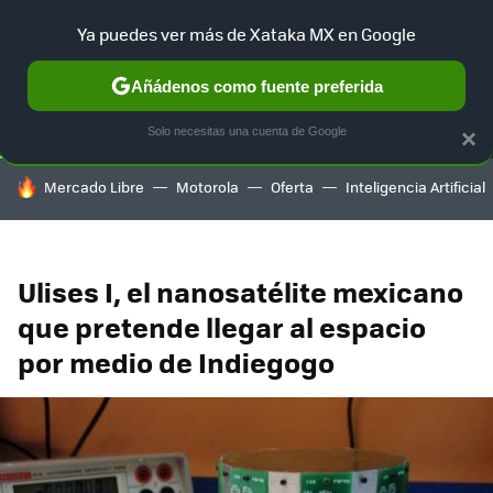
Ya puedes ver más de Xataka MX en Google
SELECCIÓN
GAMING
HOME
AUTO
TERRITORIO SAM
Añádenos como fuente preferida
Solo necesitas una cuenta de Google
×
HOY SE HABLA DE
Mercado Libre
Motorola
Oferta
Inteligencia Artificial
Ulises I, el nanosatélite mexicano
que pretende llegar al espacio
por medio de Indiegogo