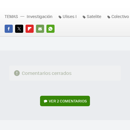
TEMAS
Investigación
Ulises I
Satelite
Colectivo
FACEBOOK
TWITTER
FLIPBOARD
E-
WHATSAPP
MAIL
Comentarios cerrados
VER
2 COMENTARIOS