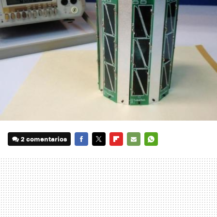
2 comentarios
FACEBOOK
TWITTER
FLIPBOARD
E-
WHATSAPP
MAIL