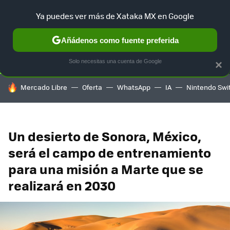
Ya puedes ver más de Xataka MX en Google
SELECCIÓN
GAMING
HOME
AUTO
TERRITORIO SAM
Añádenos como fuente preferida
Solo necesitas una cuenta de Google
×
HOY SE HABLA DE
Mercado Libre
Oferta
WhatsApp
IA
Nintendo Swi
Un desierto de Sonora, México,
será el campo de entrenamiento
para una misión a Marte que se
realizará en 2030