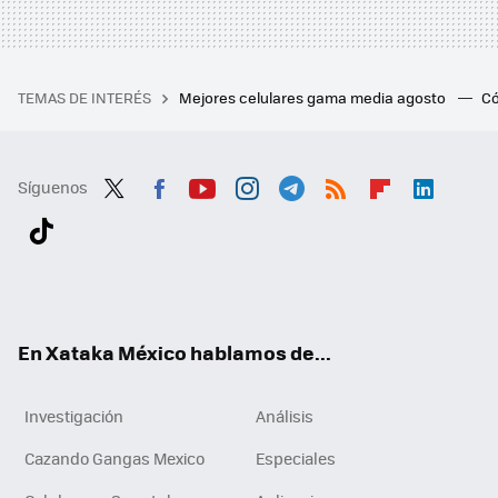
TEMAS DE INTERÉS
Mejores celulares gama media agosto
Có
Síguenos
Twit
Fac
You
Inst
Tele
RSS
Flip
Link
ter
ebo
tub
agr
gra
boa
edI
Tikt
ok
e
am
m
rd
n
ok
En Xataka México hablamos de...
Investigación
Análisis
Cazando Gangas Mexico
Especiales