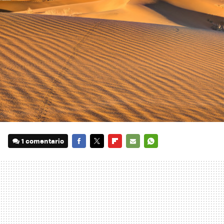
1 comentario
FACEBOOK
TWITTER
FLIPBOARD
E-
WHATSAPP
MAIL