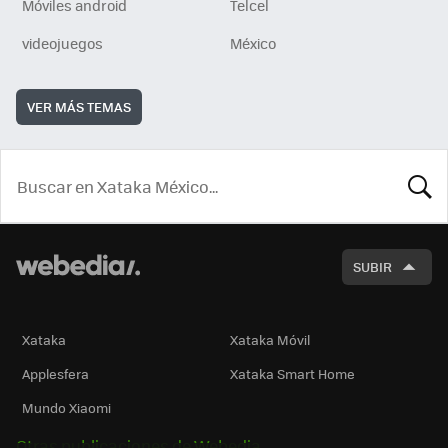
Móviles android
Telcel
videojuegos
México
VER MÁS TEMAS
BUSCA
SUBIR
Xataka
Xataka Móvil
Applesfera
Xataka Smart Home
Mundo Xiaomi
Otras publicaciones de Webedia