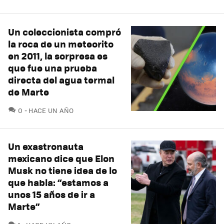
Un coleccionista compró
la roca de un meteorito
en 2011, la sorpresa es
que fue una prueba
directa del agua termal
de Marte
COMENTARIOS
0
HACE UN AÑO
Un exastronauta
mexicano dice que Elon
Musk no tiene idea de lo
que habla: “estamos a
unos 15 años de ir a
Marte”
COMENTARIOS