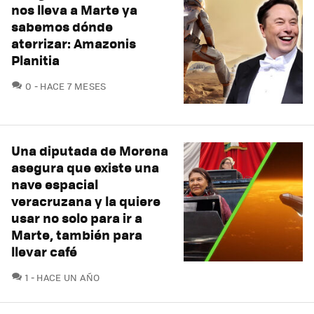
nos lleva a Marte ya
sabemos dónde
aterrizar: Amazonis
Planitia
COMENTARIOS
0
HACE 7 MESES
Una diputada de Morena
asegura que existe una
nave espacial
veracruzana y la quiere
usar no solo para ir a
Marte, también para
llevar café
COMENTARIOS
1
HACE UN AÑO