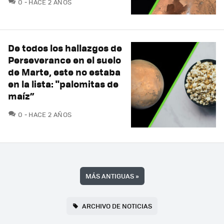
COMENTARIOS
0
HACE 2 AÑOS
De todos los hallazgos de
Perseverance en el suelo
de Marte, este no estaba
en la lista: "palomitas de
maíz”
COMENTARIOS
0
HACE 2 AÑOS
MÁS ANTIGUAS
»
ARCHIVO DE NOTICIAS