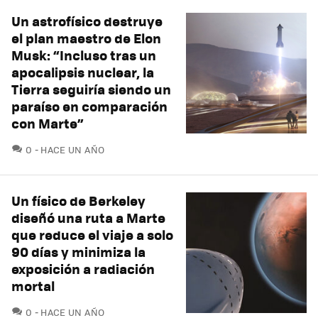
Un astrofísico destruye
el plan maestro de Elon
Musk: “Incluso tras un
apocalipsis nuclear, la
Tierra seguiría siendo un
paraíso en comparación
con Marte”
COMENTARIOS
0
HACE UN AÑO
Un físico de Berkeley
diseñó una ruta a Marte
que reduce el viaje a solo
90 días y minimiza la
exposición a radiación
mortal
COMENTARIOS
0
HACE UN AÑO