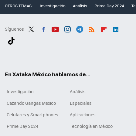
OTROS TEMAS:
Investigación
Análisis
Prime Day 2024
Te
Síguenos
Twit
Fac
You
Inst
Tele
RSS
Flip
Link
ter
ebo
tub
agr
gra
boa
edI
Tikt
ok
e
am
m
rd
n
ok
En Xataka México hablamos de...
Investigación
Análisis
Cazando Gangas Mexico
Especiales
Celulares y Smartphones
Aplicaciones
Prime Day 2024
Tecnología en México