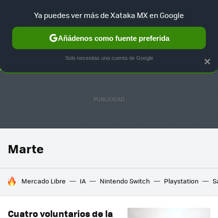
Ya puedes ver más de Xataka MX en Google
SELECCIÓN
GAMING
HOME
AUTO
TERRITORIO SAM
Añádenos como fuente preferida
Solo necesitas una cuenta de Google
×
Marte
HOY SE HABLA DE
Mercado Libre
IA
Nintendo Switch
Playstation
S
Cuatro voluntarios de la