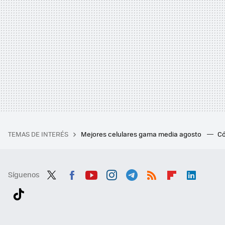
TEMAS DE INTERÉS
Mejores celulares gama media agosto
Có
Síguenos
Twit
Fac
You
Inst
Tele
RSS
Flip
Link
ter
ebo
tub
agr
gra
boa
edI
Tikt
ok
e
am
m
rd
n
ok