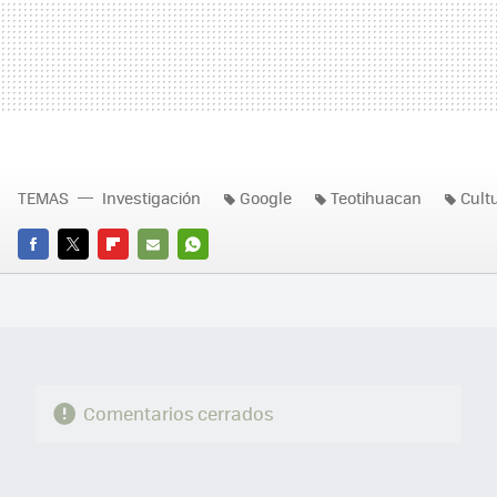
TEMAS
Investigación
Google
Teotihuacan
Cult
FACEBOOK
TWITTER
FLIPBOARD
E-
WHATSAPP
MAIL
Comentarios cerrados