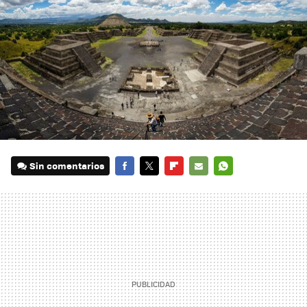
Sin comentarios
FACEBOOK
TWITTER
FLIPBOARD
E-
WHATSAPP
MAIL