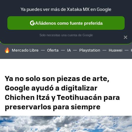
Ya puedes ver más de Xataka MX en Google
SELECCIÓN
GAMING
HOME
AUTO
TERRITORIO SAM
Añádenos como fuente preferida
Solo necesitas una cuenta de Google
×
HOY SE HABLA DE
Mercado Libre
Oferta
IA
Playstation
Huawei
Ya no solo son piezas de arte,
Google ayudó a digitalizar
Chichen Itzá y Teotihuacán para
preservarlos para siempre