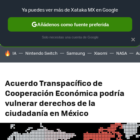
Ya puedes ver más de Xataka MX en Google
SELECCIÓN
GAMING
HOME
AUTO
TERRITORIO SAM
Añádenos como fuente preferida
Solo necesitas una cuenta de Google
×
HOY SE HABLA DE
IA
Nintendo Switch
Samsung
Xiaomi
NASA
A
Acuerdo Transpacífico de
Cooperación Económica podría
vulnerar derechos de la
ciudadanía en México