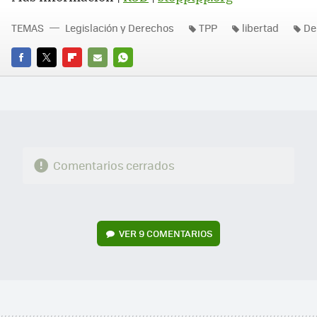
TEMAS
Legislación y Derechos
TPP
libertad
De
FACEBOOK
TWITTER
FLIPBOARD
E-
WHATSAPP
MAIL
Comentarios cerrados
VER
9 COMENTARIOS