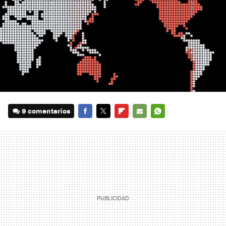
9 comentarios
FACEBOOK
TWITTER
FLIPBOARD
E-
WHATSAPP
MAIL