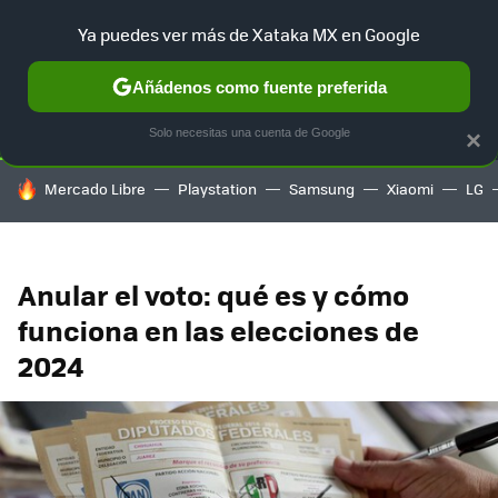
Ya puedes ver más de Xataka MX en Google
SELECCIÓN
GAMING
HOME
AUTO
TERRITORIO SAM
Añádenos como fuente preferida
Solo necesitas una cuenta de Google
×
HOY SE HABLA DE
Mercado Libre
Playstation
Samsung
Xiaomi
LG
Anular el voto: qué es y cómo
funciona en las elecciones de
2024