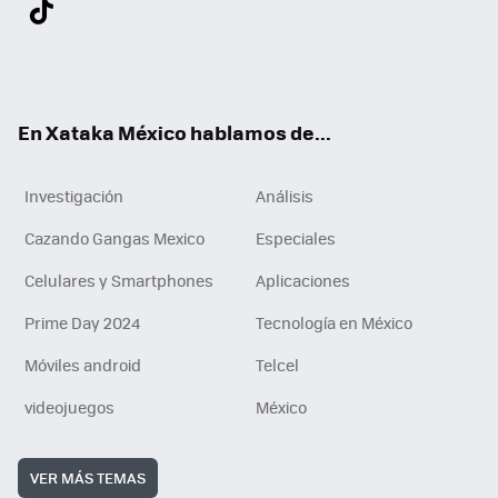
ter
ebo
tub
agr
gra
boa
edI
Tikt
ok
e
am
m
rd
n
ok
En Xataka México hablamos de...
Investigación
Análisis
Cazando Gangas Mexico
Especiales
Celulares y Smartphones
Aplicaciones
Prime Day 2024
Tecnología en México
Móviles android
Telcel
videojuegos
México
VER MÁS TEMAS