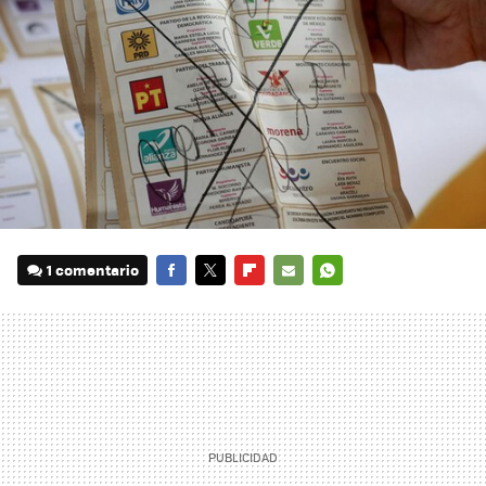
1 comentario
FACEBOOK
TWITTER
FLIPBOARD
E-
WHATSAPP
MAIL