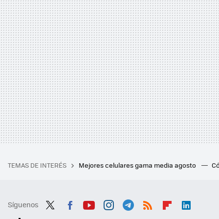
TEMAS DE INTERÉS
Mejores celulares gama media agosto
Có
Síguenos
Twit
Fac
You
Inst
Tele
RSS
Flip
Link