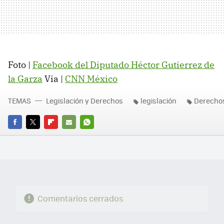
Foto |
Facebook del Diputado Héctor Gutierrez de
la Garza
Via |
CNN México
TEMAS
Legislación y Derechos
legislación
Derechos
FACEBOOK
TWITTER
FLIPBOARD
E-
WHATSAPP
MAIL
Comentarios cerrados