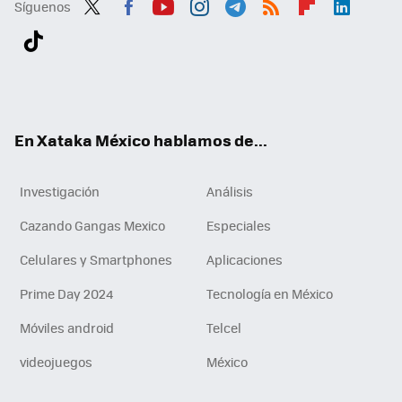
Síguenos
Twit
Fac
You
Inst
Tele
RSS
Flip
Link
ter
ebo
tub
agr
gra
boa
edI
Tikt
ok
e
am
m
rd
n
ok
En Xataka México hablamos de...
Investigación
Análisis
Cazando Gangas Mexico
Especiales
Celulares y Smartphones
Aplicaciones
Prime Day 2024
Tecnología en México
Móviles android
Telcel
videojuegos
México