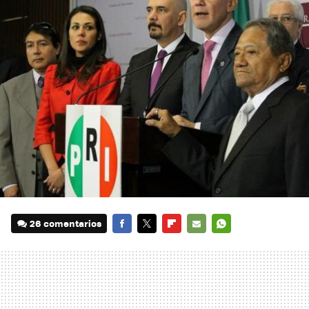
26 comentarios
FACEBOOK
TWITTER
FLIPBOARD
E-
WHATSAPP
MAIL