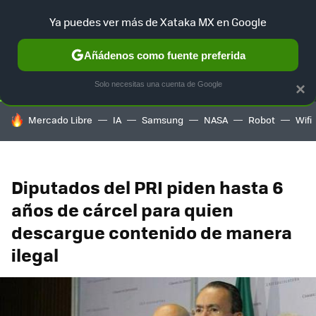
Ya puedes ver más de Xataka MX en Google
SELECCIÓN
GAMING
HOME
AUTO
TERRITORIO SAM
Añádenos como fuente preferida
Solo necesitas una cuenta de Google
×
HOY SE HABLA DE
Mercado Libre
IA
Samsung
NASA
Robot
Wifi
Diputados del PRI piden hasta 6
años de cárcel para quien
descargue contenido de manera
ilegal