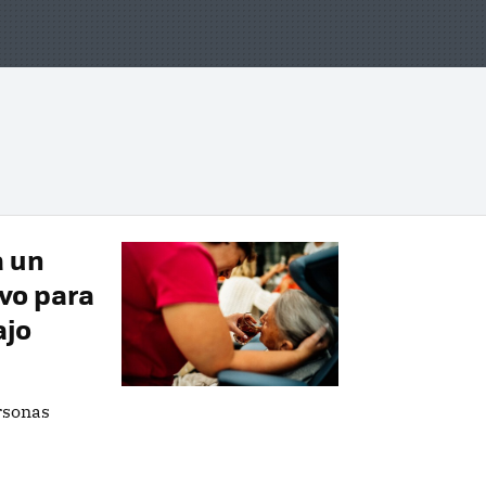
a un
vo para
ajo
rsonas