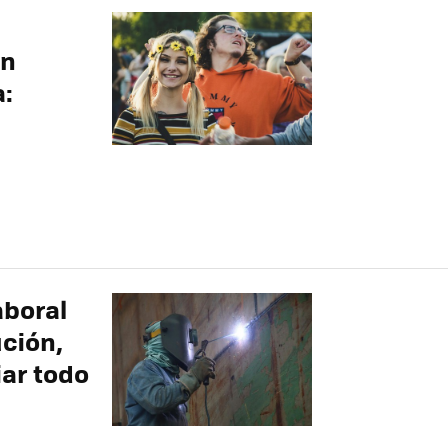
un
a:
aboral
ución,
ar todo