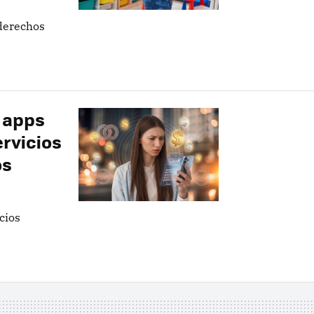
derechos
s apps
ervicios
os
cios