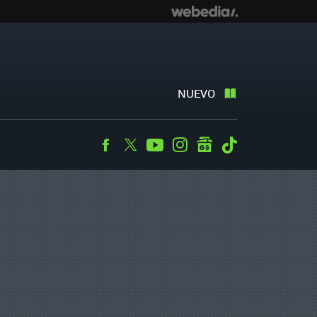
NUEVO
Facebook
Twitter
Youtube
Instagram
googlenews
Tiktok