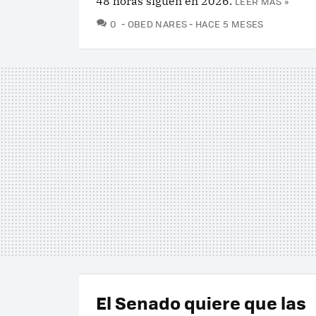
48 horas siguen en 2026.
LEER MÁS »
COMENTARIOS
0
OBED NARES
HACE 5 MESES
El Senado quiere que las