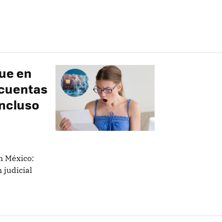
ue en
 cuentas
incluso
n México:
 judicial