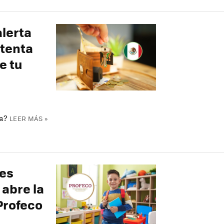
alerta
ntenta
e tu
a?
LEER MÁS »
nes
 abre la
Profeco