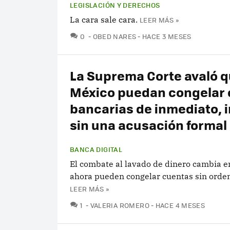
LEGISLACIÓN Y DERECHOS
La cara sale cara.
LEER MÁS »
COMENTARIOS
0
OBED NARES
HACE 3 MESES
La Suprema Corte avaló q
México puedan congelar
bancarias de inmediato, 
sin una acusación formal
BANCA DIGITAL
El combate al lavado de dinero cambia e
ahora pueden congelar cuentas sin orden
LEER MÁS »
COMENTARIOS
1
VALERIA ROMERO
HACE 4 MESES