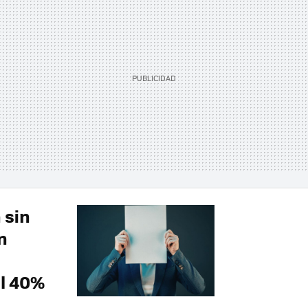
 sin
n
l 40%