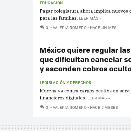
EDUCACIÓN
Pagar colegiatura ahora implica nuevos 
para las familias.
LEER MÁS »
COMENTARIOS
0
VALERIA ROMERO
HACE UN MES
México quiere regular la
que dificultan cancelar s
y esconden cobros ocult
LEGISLACIÓN Y DERECHOS
Morena va contra cargos ocultos en servi
financieros digitales.
LEER MÁS »
COMENTARIOS
0
VALERIA ROMERO
HACE 3 MESES