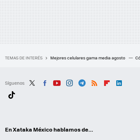
TEMAS DE INTERÉS
Mejores celulares gama media agosto
Có
Síguenos
Twit
Fac
You
Inst
Tele
RSS
Flip
Link
ter
ebo
tub
agr
gra
boa
edI
Tikt
ok
e
am
m
rd
n
ok
En Xataka México hablamos de...