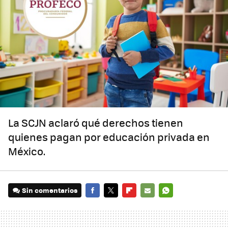
La SCJN aclaró qué derechos tienen
quienes pagan por educación privada en
México.
Sin comentarios
FACEBOOK
TWITTER
FLIPBOARD
E-
WHATSAPP
MAIL