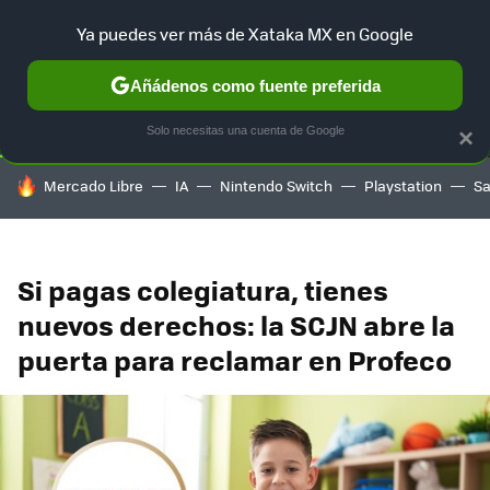
Ya puedes ver más de Xataka MX en Google
SELECCIÓN
GAMING
HOME
AUTO
TERRITORIO SAM
Añádenos como fuente preferida
Solo necesitas una cuenta de Google
×
HOY SE HABLA DE
Mercado Libre
IA
Nintendo Switch
Playstation
S
Si pagas colegiatura, tienes
nuevos derechos: la SCJN abre la
puerta para reclamar en Profeco