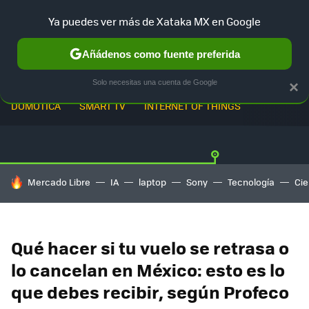
Ya puedes ver más de Xataka MX en Google
Añádenos como fuente preferida
Solo necesitas una cuenta de Google
×
DOMÓTICA
SMART TV
INTERNET OF THINGS
HOY SE HABLA DE
Mercado Libre
IA
laptop
Sony
Tecnología
Cie
Qué hacer si tu vuelo se retrasa o
lo cancelan en México: esto es lo
que debes recibir, según Profeco