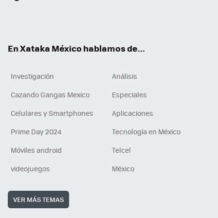
ter
ebo
tub
agr
gra
boa
edI
Tikt
ok
e
am
m
rd
n
ok
En Xataka México hablamos de...
Investigación
Análisis
Cazando Gangas Mexico
Especiales
Celulares y Smartphones
Aplicaciones
Prime Day 2024
Tecnología en México
Móviles android
Telcel
videojuegos
México
VER MÁS TEMAS