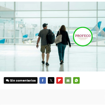
Sin comentarios
FACEBOOK
TWITTER
FLIPBOARD
E-
WHATSAPP
MAIL