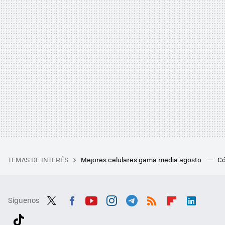
TEMAS DE INTERÉS
Mejores celulares gama media agosto
Có
Síguenos
Twit
Fac
You
Inst
Tele
RSS
Flip
Link