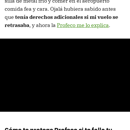
silla de metal frío y comer en el aeropuerto
comida fea y cara. Ojalá hubiera sabido antes
que
tenía derechos adicionales si mi vuelo se
retrasaba
, y ahora la
Profeco me lo explica
.
Cómo te protege Profeco si te falla tu