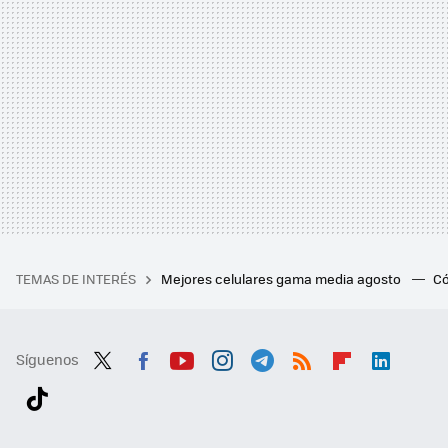
TEMAS DE INTERÉS
Mejores celulares gama media agosto
Có
Síguenos
Twit
Fac
You
Inst
Tele
RSS
Flip
Link
ter
ebo
tub
agr
gra
boa
edI
Tikt