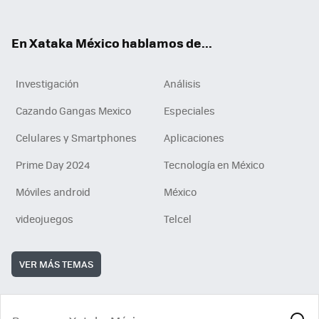
ok
e
am
m
rd
n
ok
En Xataka México hablamos de...
Investigación
Análisis
Cazando Gangas Mexico
Especiales
Celulares y Smartphones
Aplicaciones
Prime Day 2024
Tecnología en México
Móviles android
México
videojuegos
Telcel
VER MÁS TEMAS