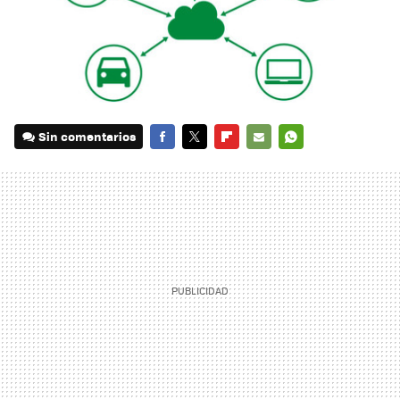
Sin comentarios
FACEBOOK
TWITTER
FLIPBOARD
E-
WHATSAPP
MAIL