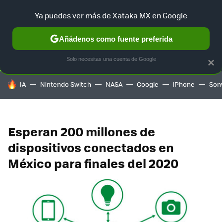
Ya puedes ver más de Xataka MX en Google
SELECCIÓN
GAMING
HOME
AUTO
TERRITORIO SAM
Añádenos como fuente preferida
Solo necesitas una cuenta de Google
×
HOY SE HABLA DE
IA
Nintendo Switch
NASA
Google
iPhone
Son
Esperan 200 millones de
dispositivos conectados en
México para finales del 2020