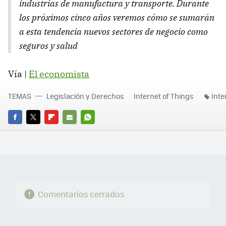
industrias de manufactura y transporte. Durante
los próximos cinco años veremos cómo se sumarán
a esta tendencia nuevos sectores de negocio como
seguros y salud
Vía |
El economista
TEMAS
Legislación y Derechos
Internet of Things
Inte
FACEBOOK
TWITTER
FLIPBOARD
E-
WHATSAPP
MAIL
Comentarios cerrados