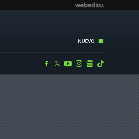
NUEVO
Facebook
Twitter
Youtube
Instagram
googlenews
Tiktok