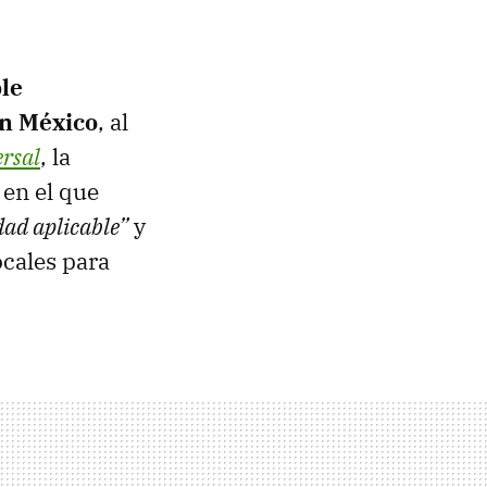
le
en México
, al
ersal
, la
en el que
dad aplicable”
y
ocales para