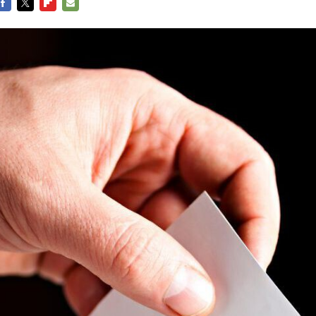
FACEBOOK
TWITTER
FLIPBOARD
E-
MAIL