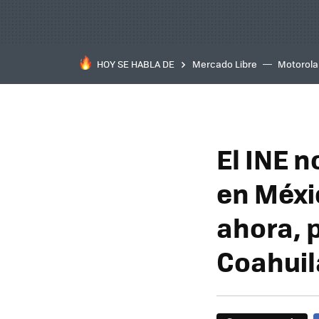
HOY SE HABLA DE
Mercado Libre
Motorola
El INE n
en Méxic
ahora, 
Coahuil