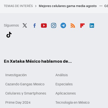
TEMAS DE INTERÉS
Mejores celulares gama media agosto
Có
Síguenos
Twit
Fac
You
Inst
Tele
RSS
Flip
Link
ter
ebo
tub
agr
gra
boa
edI
Tikt
ok
e
am
m
rd
n
ok
En Xataka México hablamos de...
Investigación
Análisis
Cazando Gangas Mexico
Especiales
Celulares y Smartphones
Aplicaciones
Prime Day 2024
Tecnología en México