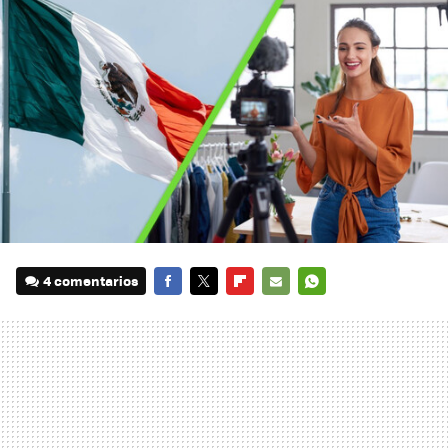
4 comentarios
FACEBOOK
TWITTER
FLIPBOARD
E-
WHATSAPP
MAIL