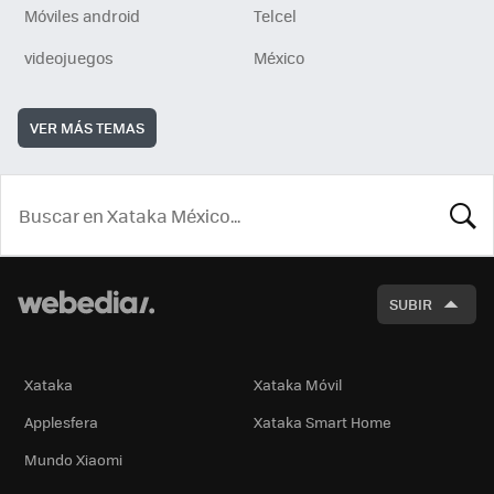
Móviles android
Telcel
videojuegos
México
VER MÁS TEMAS
BUSCA
SUBIR
Xataka
Xataka Móvil
Applesfera
Xataka Smart Home
Mundo Xiaomi