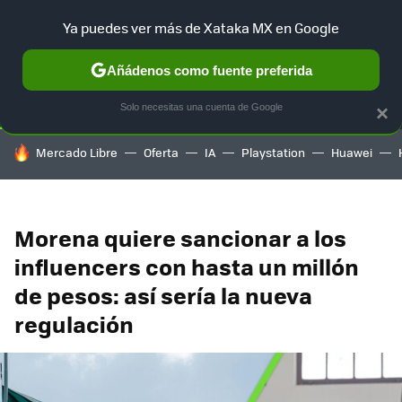
Ya puedes ver más de Xataka MX en Google
SELECCIÓN
GAMING
HOME
AUTO
TERRITORIO SAM
Añádenos como fuente preferida
Solo necesitas una cuenta de Google
×
HOY SE HABLA DE
Mercado Libre
Oferta
IA
Playstation
Huawei
Morena quiere sancionar a los
influencers con hasta un millón
de pesos: así sería la nueva
regulación